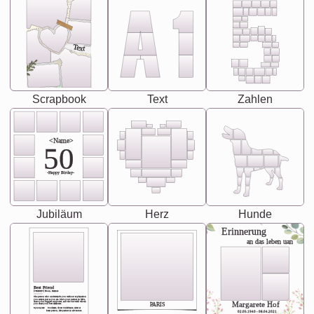
Text
Scrapbook
Text
Zahlen
<Name>
50
-Happy Birday-
Jubiläum
Herz
Hunde
Erinnerung
an das leben uan
Best Friend
[<NAME>] Noun, feminie
The person who understands you without explanation
you accepts just as you are. She's your partner in life's,
chaos your biggest supporter, and the one with whom
Margarete Hof
PARIS
you share your best memories.
Synonyms: Soulmate, closet confidante, sister at
heart person, life partner in adventure.
02.05.1940 - 08.04.2021