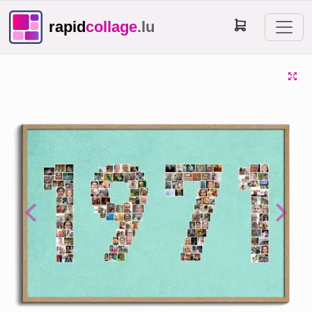
rapid
collage
.lu
Previous
Next