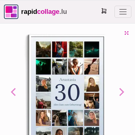
rapid
collage
.lu
Previous
Next