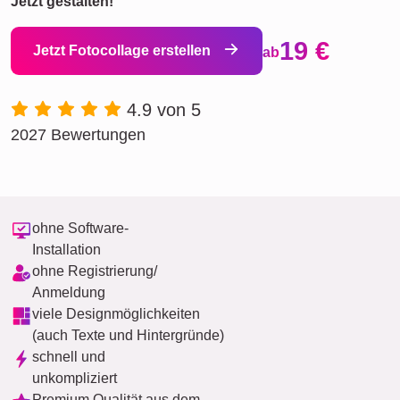
Jetzt gestalten!
19 €
Jetzt Fotocollage erstellen
ab
4.9 von 5
2027 Bewertungen
ohne Software-
Installation
ohne Registrierung/
Anmeldung
viele Designmöglichkeiten
(auch Texte und Hintergründe)
schnell und
unkompliziert
Premium Qualität aus dem