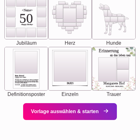
<Name>
50
-Happy Birday-
Jubiläum
Herz
Hunde
Erinnerung
an das leben uan
Best Friend
[<NAME>] Noun, feminie
The person who understands you without explanation
you accepts just as you are. She's your partner in life's,
chaos your biggest supporter, and the one with whom
Margarete Hof
PARIS
you share your best memories.
Synonyms: Soulmate, closet confidante, sister at
heart person, life partner in adventure.
02.05.1940 - 08.04.2021
Definitionsposter
Einzeln
Trauer
Vorlage auswählen & starten