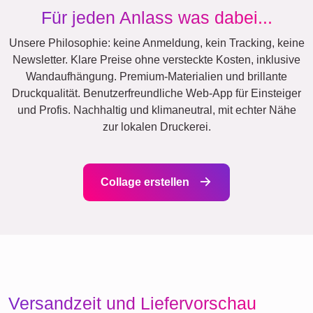
Mama & Papa
Kinder
Oma & Opa