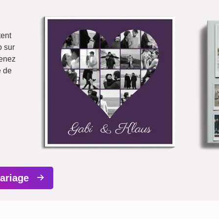
tent
o sur
renez
e de
mariage