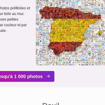
hotos préférées et
r toile au mur.
es petites
r couleur et par
ale.
usqu'à 1 000 photos