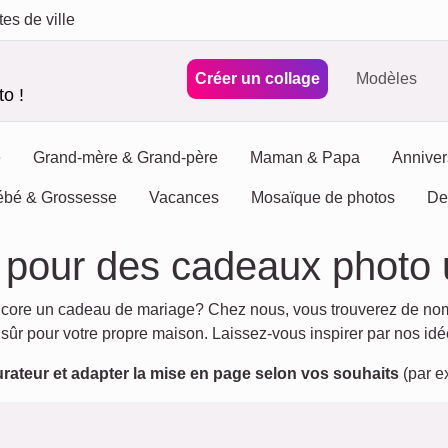
tes de ville
Créer un collage
Modèles
o !
e
Grand-mère & Grand-père
Maman & Papa
Anniver
ébé & Grossesse
Vacances
Mosaïque de photos
De
s pour des cadeaux photo
ncore un cadeau de mariage? Chez nous, vous trouverez de no
 sûr pour votre propre maison. Laissez-vous inspirer par nos idé
urateur et adapter la mise en page selon vos souhaits
(par ex