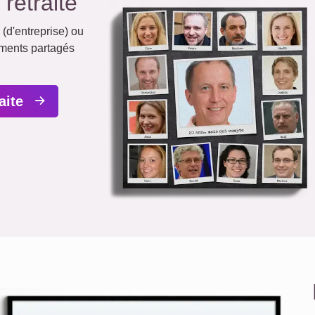
retraite
(d'entreprise) ou
oments partagés
raite