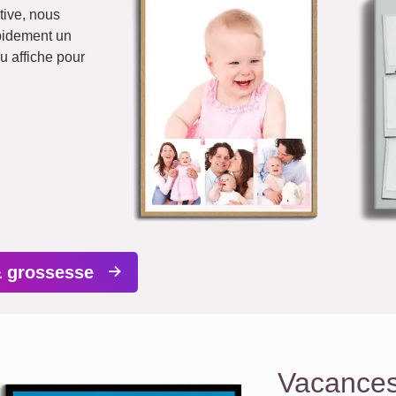
tive, nous
apidement un
u affiche pour
& grossesse
Vacance