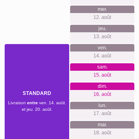
mer.
12. août
jeu.
13. août
ven.
14. août
sam.
15. août
dim.
STANDARD
16. août
Livraison
entre
ven. 14. août.
lun.
et jeu. 20. août.
17. août
mar.
18. août