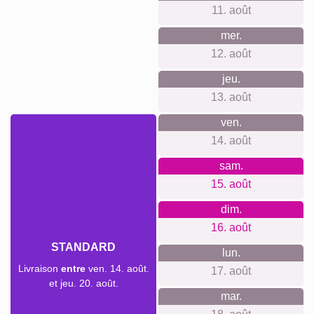
11. août
mer.
12. août
jeu.
13. août
ven.
14. août
sam.
15. août
dim.
16. août
STANDARD
lun.
Livraison
entre
ven. 14. août.
17. août
et jeu. 20. août.
mar.