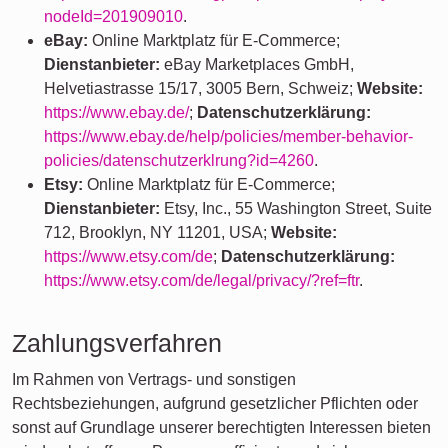
nodeId=201909010
.
eBay:
Online Marktplatz für E-Commerce;
Dienstanbieter:
eBay Marketplaces GmbH,
Helvetiastrasse 15/17, 3005 Bern, Schweiz;
Website:
https://www.ebay.de/
;
Datenschutzerklärung:
https://www.ebay.de/help/policies/member-behavior-
policies/datenschutzerklrung?id=4260
.
Etsy:
Online Marktplatz für E-Commerce;
Dienstanbieter:
Etsy, Inc., 55 Washington Street, Suite
712, Brooklyn, NY 11201, USA;
Website:
https://www.etsy.com/de
;
Datenschutzerklärung:
https://www.etsy.com/de/legal/privacy/?ref=ftr
.
Zahlungsverfahren
Im Rahmen von Vertrags- und sonstigen
Rechtsbeziehungen, aufgrund gesetzlicher Pflichten oder
sonst auf Grundlage unserer berechtigten Interessen bieten