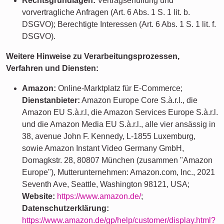
Rechtsgrundlagen:
Vertragserfüllung und
vorvertragliche Anfragen (Art. 6 Abs. 1 S. 1 lit. b.
DSGVO); Berechtigte Interessen (Art. 6 Abs. 1 S. 1 lit. f.
DSGVO).
Weitere Hinweise zu Verarbeitungsprozessen,
Verfahren und Diensten:
Amazon:
Online-Marktplatz für E-Commerce;
Dienstanbieter:
Amazon Europe Core S.à.r.l., die
Amazon EU S.à.r.l, die Amazon Services Europe S.à.r.l.
und die Amazon Media EU S.à.r.l., alle vier ansässig in
38, avenue John F. Kennedy, L-1855 Luxemburg,
sowie Amazon Instant Video Germany GmbH,
Domagkstr. 28, 80807 München (zusammen "Amazon
Europe"), Mutterunternehmen: Amazon.com, Inc., 2021
Seventh Ave, Seattle, Washington 98121, USA;
Website:
https://www.amazon.de/
;
Datenschutzerklärung:
https://www.amazon.de/gp/help/customer/display.html?