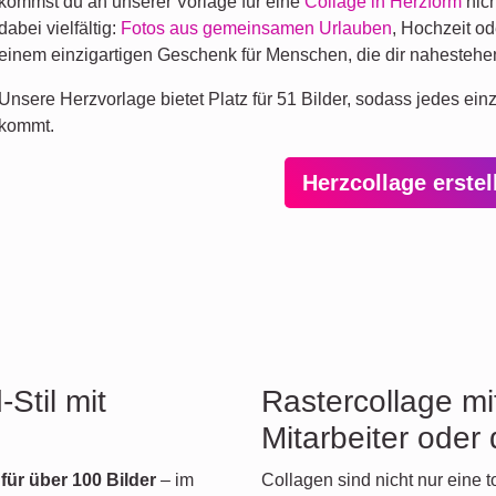
kommst du an unserer Vorlage für eine
Collage in Herzform
nich
dabei vielfältig:
Fotos aus gemeinsamen Urlauben
, Hochzeit o
einem einzigartigen Geschenk für Menschen, die dir nahestehe
Unsere Herzvorlage bietet Platz für 51 Bilder, sodass jedes ei
kommt.
Herzcollage erste
Stil mit
Rastercollage mit
Mitarbeiter oder
 für über 100 Bilder
– im
Collagen sind nicht nur eine 