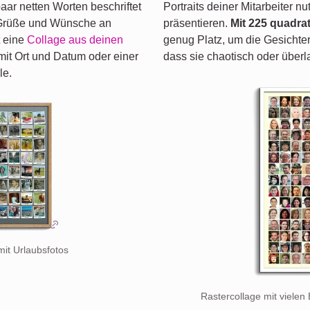
paar netten Worten beschriftet
Portraits deiner Mitarbeiter 
e Grüße und Wünsche an
präsentieren.
Mit 225 quadra
t eine
Collage aus deinen
genug Platz, um die Gesichter
mit Ort und Datum oder einer
dass sie chaotisch oder überl
le.
 mit Urlaubsfotos
Rastercollage mit viele