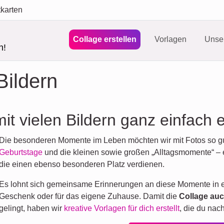
tkarten
Collage erstellen
Vorlagen
Unser
n!
Bildern
it vielen Bildern ganz einfach e
Die besonderen Momente im Leben möchten wir mit Fotos so gut
Geburtstage
und die kleinen sowie großen „Alltagsmomente“ – e
die einen ebenso besonderen Platz verdienen.
Es lohnt sich gemeinsame Erinnerungen an diese Momente in ei
Geschenk oder für das eigene Zuhause. Damit die
Collage auc
gelingt, haben wir
kreative Vorlagen für dich erstellt
, die du na