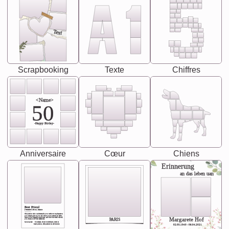
Text
Scrapbooking
Texte
Chiffres
<Name>
50
-Happy Birday-
Anniversaire
Cœur
Chiens
Erinnerung
an das leben uan
Best Friend
[<NAME>] Noun, feminie
The person who understands you without explanation
you accepts just as you are. She's your partner in life's,
chaos your biggest supporter, and the one with whom
Margarete Hof
PARIS
you share your best memories.
Synonyms: Soulmate, closet confidante, sister at
heart person, life partner in adventure.
02.05.1940 - 08.04.2021