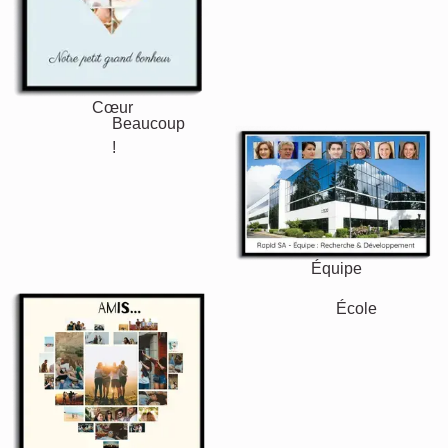
Villes
Maman
Classique
Naissance
&
Mamie
Enfants
Papa
&
Papi