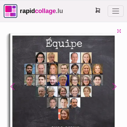
rapid
collage
.lu
Previous
Next