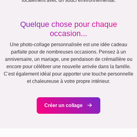
Cœur
Beaucoup
!
Équipe
École