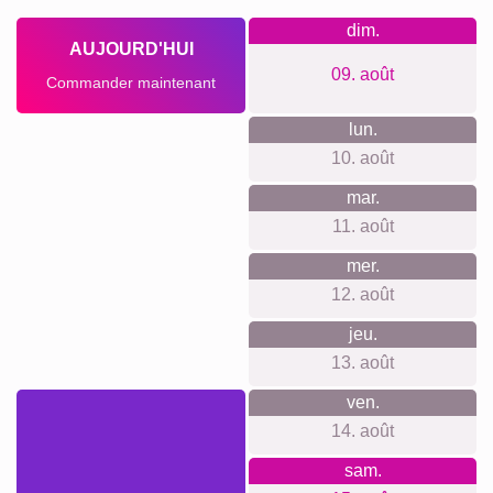
localement avec un souci environnemental.
Quelque chose pour chaque
occasion...
Une photo-collage personnalisée est une idée cadeau
parfaite pour de nombreuses occasions. Pensez à un
anniversaire, un mariage, une pendaison de crémaillère ou
encore pour célébrer une nouvelle arrivée dans la famille.
C'est également idéal pour apporter une touche personnelle
et chaleureuse à votre propre intérieur.
Créer un collage