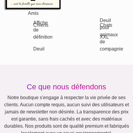
Famille
Jubilé
Retraite
Chiffres
Texte
Anniversaire
Nature
Rétro