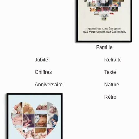
Events
Scrapbook
Saisonnier