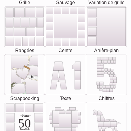
Grille
Sauvage
Variation de grille
Rangées
Centre
Arrière-plan
Text
Scrapbooking
Texte
Chiffres
<Name>
50
-Happy Birday-