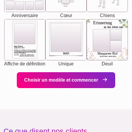
Anniversaire
Cœur
Chiens
Erinnerung
an das leben uan
Best Friend
[<NAME>] Noun, feminie
The person who understands you without explanation
you accepts just as you are. She's your partner in life's,
chaos your biggest supporter, and the one with whom
Margarete Hof
PARIS
you share your best memories.
Synonyms: Soulmate, closet confidante, sister at
heart person, life partner in adventure.
02.05.1940 - 08.04.2021
Affiche de définition
Unique
Deuil
Choisir un modèle et commencer
Ce que disent nos clients