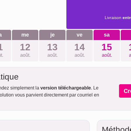
Livraison
entr
a
me
je
ve
sa
1
12
13
14
15
t.
août.
août.
août.
août.
a
tique
ndez simplement la
version téléchargeable
. Le
Cr
lution vous parvient directement par courriel en
Méthod