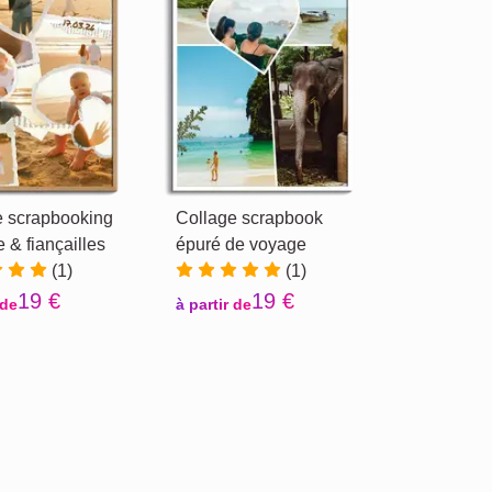
e scrapbooking
Collage scrapbook
 & fiançailles
épuré de voyage
(1)
(1)
19 €
19 €
 de
à partir de