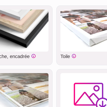
iche, encadrée
Toile