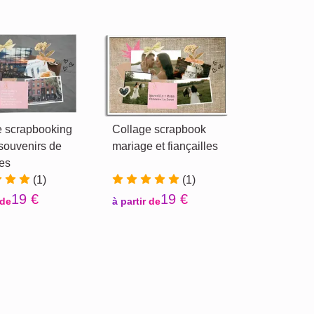
e scrapbooking
Collage scrapbook
souvenirs de
mariage et fiançailles
es
(1)
(1)
19 €
19 €
 de
à partir de