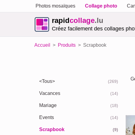
Photos mosaïques
Collage photo
Car
rapid
collage
.lu
Créez facilement des collages phot
Accueil
Produits
Scrapbook
Ge
<Tous>
(269)
Vacances
(14)
Mariage
(18)
Events
(14)
Scrapbook
(9)