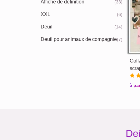
Affiche de définition
(33)
XXL
(6)
Deuil
(14)
Deuil pour animaux de compagnie
(7)
Coll
scra
à par
Dei