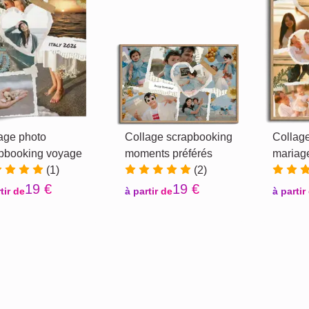
age photo
Collage scrapbooking
Collag
pbooking voyage
moments préférés
mariage
(1)
(2)
19 €
19 €
tir de
à partir de
à partir