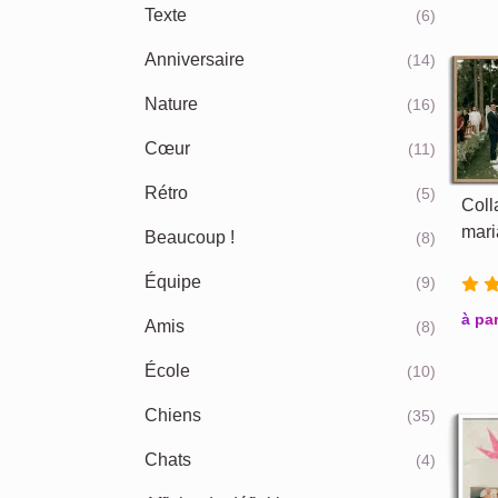
Texte
(6)
Anniversaire
(14)
Nature
(16)
Cœur
(11)
Rétro
(5)
Coll
mari
Beaucoup !
(8)
Équipe
(9)
à par
Amis
(8)
École
(10)
Chiens
(35)
Chats
(4)