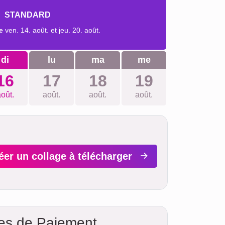
STANDARD
e
ven. 14. août. et jeu. 20. août.
di
lu
ma
me
16
17
18
19
oût.
août.
août.
août.
éer un collage à télécharger
es de Paiement