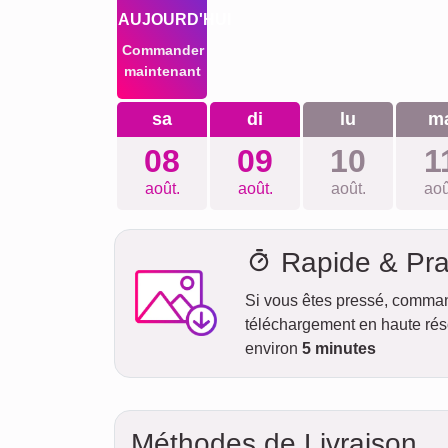
AUJOURD'HUI
Commander
maintenant
sa
di
lu
m
08
09
10
1
août.
août.
août.
aoû
Rapide & Pra
Si vous êtes pressé, comma
téléchargement en haute réso
environ
5 minutes
Méthodes de Livraison