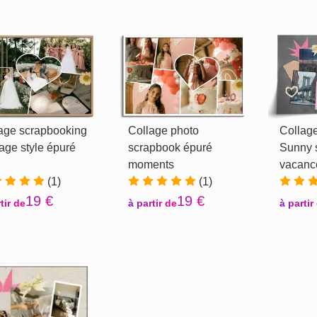
age scrapbooking
Collage photo
Collag
age style épuré
scrapbook épuré
Sunny 
moments
vacanc
(1)
(1)
19 €
19 €
tir de
à partir de
à partir