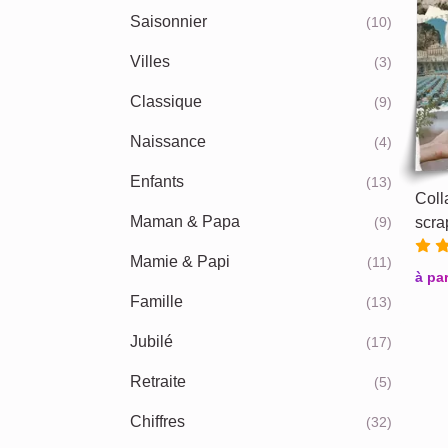
Saisonnier
(10)
Villes
(3)
Classique
(9)
Naissance
(4)
Enfants
(13)
Coll
Maman & Papa
(9)
scra
Mamie & Papi
(11)
à par
Famille
(13)
Jubilé
(17)
Retraite
(5)
Chiffres
(32)