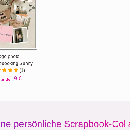
age photo
pbooking Sunny
(1)
19 €
tir de
ne persönliche Scrapbook-Col