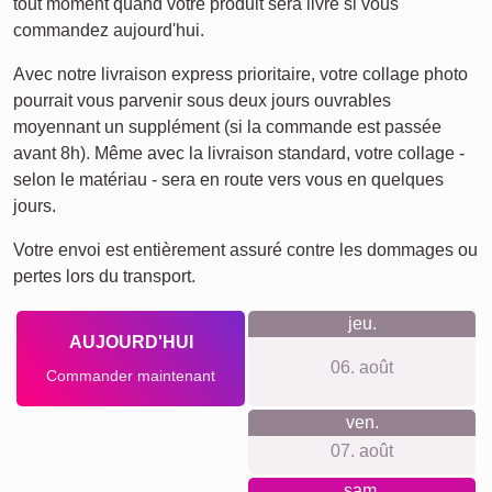
Ce que nous défendons
La philosophie de la boutique repose sur la simplicité, la
qualité et le respect de la vie privée. Aucune création de
compte n’est nécessaire, aucun suivi publicitaire ni
newsletter ne viennent s’ajouter au parcours. Les prix
restent transparents, les matériaux sont premium,
l’impression est réalisée avec soin en collaboration avec
une imprimerie locale, et le service client privilégie des
réponses rapides et personnelles.
Quelque chose pour chaque
occasion...