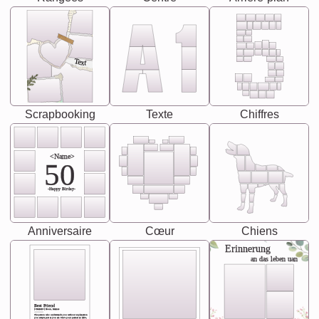
Text
Scrapbooking
Texte
Chiffres
<Name>
50
-Happy Birday-
Anniversaire
Cœur
Chiens
Erinnerung
an das leben uan
Best Friend
[<NAME>] Noun, feminie
The person who understands you without explanation
you accepts just as you are. She's your partner in life's,