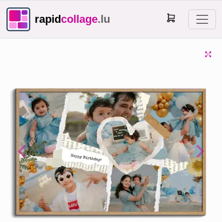
rapid
collage
.lu
Previous
Next