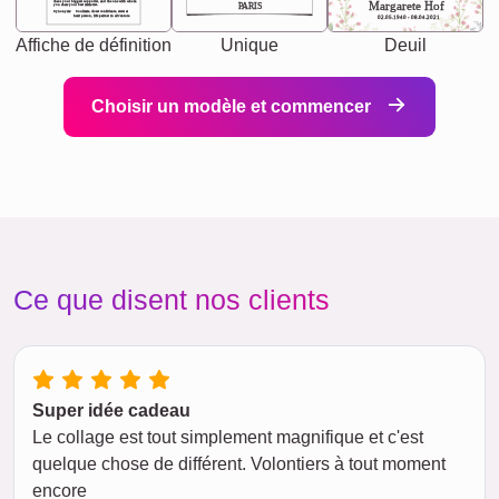
chaos your biggest supporter, and the one with whom
Margarete Hof
PARIS
you share your best memories.
Synonyms: Soulmate, closet confidante, sister at
heart person, life partner in adventure.
02.05.1940 - 08.04.2021
Affiche de définition
Unique
Deuil
Choisir un modèle et commencer
Ce que disent nos clients
Super idée cadeau
Le collage est tout simplement magnifique et c'est
quelque chose de différent. Volontiers à tout moment
encore