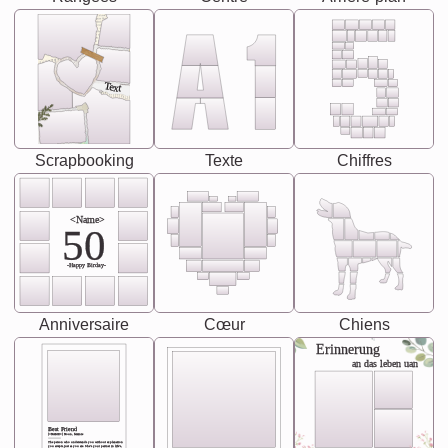
Text
Scrapbooking
Texte
Chiffres
<Name>
50
-Happy Birday-
Anniversaire
Cœur
Chiens
Erinnerung
an das leben uan
Best Friend
[<NAME>] Noun, feminie
The person who understands you without explanation
you accepts just as you are. She's your partner in life's,