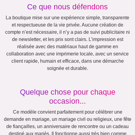
Mamie & Papi
Famille
Jubilé
Retraite