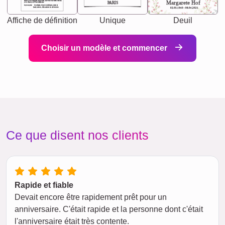
chaos your biggest supporter, and the one with whom
Margarete Hof
PARIS
you share your best memories.
Synonyms: Soulmate, closet confidante, sister at
heart person, life partner in adventure.
02.05.1940 - 08.04.2021
Affiche de définition
Unique
Deuil
Choisir un modèle et commencer
Ce que disent nos clients
Rapide et fiable
Devait encore être rapidement prêt pour un
anniversaire. C'était rapide et la personne dont c'était
l'anniversaire était très contente.