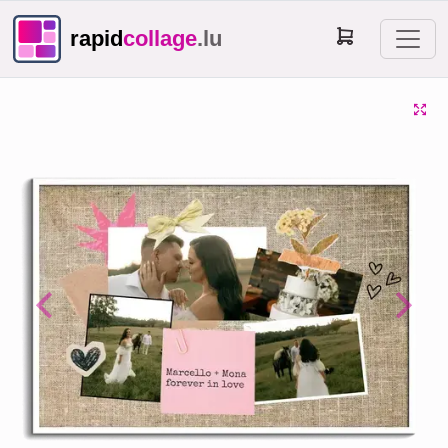
rapid
collage
.lu
Previous
Next