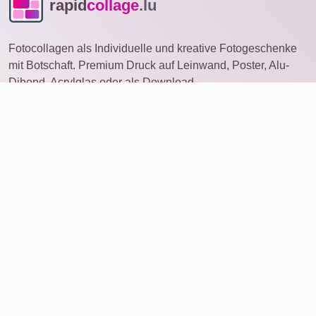
rapid
collage
.lu
Fotocollagen als Individuelle und kreative Fotogeschenke
mit Botschaft. Premium Druck auf Leinwand, Poster, Alu-
Dibond, Acrylglas oder als Download.
Fotocollage
auf anderem Gerät öffnen
Ideen
Produkte
Foto bestellen
Collage mit vielen Fotos
Service
Bewertungen
Über uns