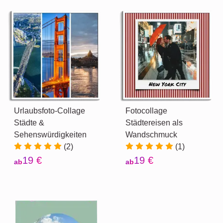
Urlaubsfoto-Collage
Fotocollage
Städte &
Städtereisen als
Sehenswürdigkeiten
Wandschmuck
(2)
(1)
19 €
19 €
ab
ab