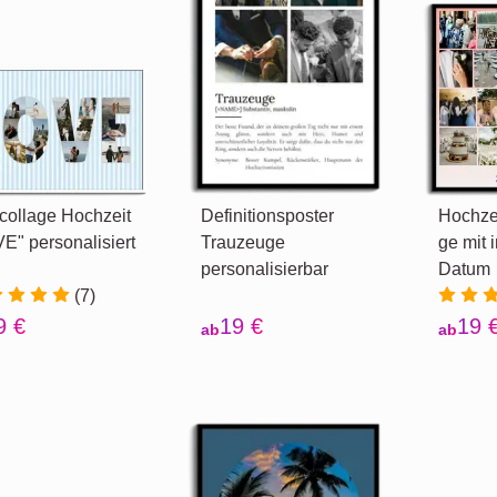
collage Hochzeit
Definitionsposter
Hochzei
E" personalisiert
Trauzeuge
ge mit 
personalisierbar
Datum
(7)
9 €
19 €
19 
ab
ab