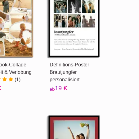
ook-Collage
Definitions-Poster
it & Verlobung
Brautjungfer
(1)
personalisiert
€
19 €
ab