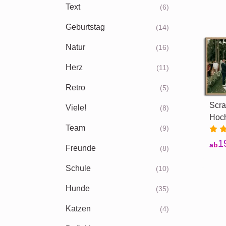
Text
(6)
Geburtstag
(14)
Natur
(16)
Herz
(11)
Retro
(5)
Scra
Viele!
(8)
Hoch
Team
(9)
1
ab
Freunde
(8)
Schule
(10)
Hunde
(35)
Katzen
(4)