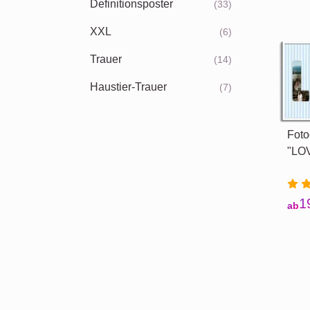
Definitionsposter
(33)
XXL
(6)
Trauer
(14)
Haustier-Trauer
(7)
Foto
"LOV
1
ab