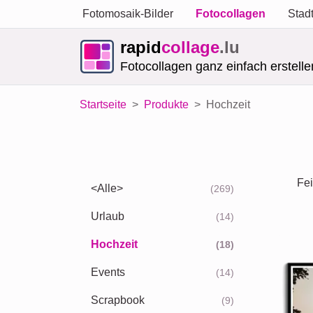
Fotomosaik-Bilder
Fotocollagen
Stad
rapid
collage
.lu
Fotocollagen ganz einfach erstelle
Startseite
Produkte
Hochzeit
Fei
<Alle>
(269)
Urlaub
(14)
Hochzeit
(18)
Events
(14)
Scrapbook
(9)