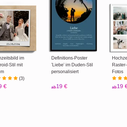
zeitsbild im
Definitions-Poster
Hochzei
roid-Stil mit
'Liebe' im Duden-Stil
Raster-
um
personalisiert
Fotos
(3)
9 €
19 €
19 
ab
ab