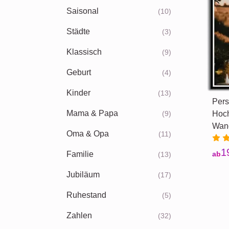
Saisonal
(10)
Städte
(3)
Klassisch
(9)
Geburt
(4)
Kinder
(13)
Pers
Mama & Papa
(9)
Hoch
Wan
Oma & Opa
(11)
1
Familie
ab
(13)
Jubiläum
(17)
Ruhestand
(5)
Zahlen
(32)