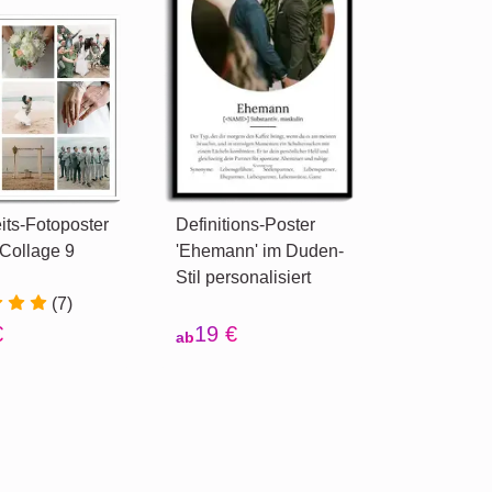
ts-Fotoposter
Definitions-Poster
Collage 9
'Ehemann' im Duden-
Stil personalisiert
(7)
€
19 €
ab