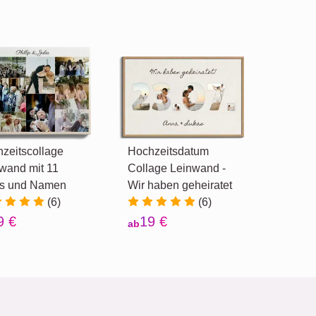
zeitscollage
Hochzeitsdatum
wand mit 11
Collage Leinwand -
os und Namen
Wir haben geheiratet
(6)
(6)
9 €
19 €
ab