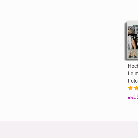
Hoch
Lein
Fot
1
ab