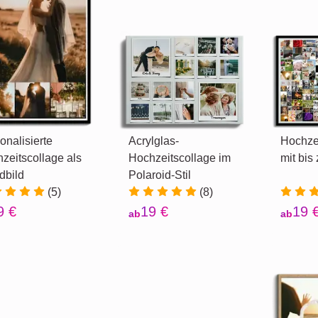
onalisierte
Acrylglas-
Hochzei
zeitscollage als
Hochzeitscollage im
mit bis
dbild
Polaroid-Stil
(5)
(8)
9 €
19 €
19 
ab
ab