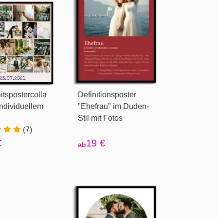
tspostercolla
Definitionsposter
individuellem
"Ehefrau" im Duden-
Stil mit Fotos
(7)
€
19 €
ab