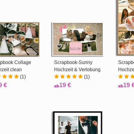
pbook Collage
Scrapbook-Sunny
Scrapb
zeit clean
Hochzeit & Verlobung
Hochze
(1)
(1)
9 €
19 €
19 
ab
ab