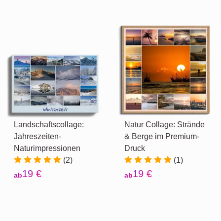
Landschaftscollage:
Natur Collage: Strände
Jahreszeiten-
& Berge im Premium-
Naturimpressionen
Druck
(2)
(1)
19 €
19 €
ab
ab