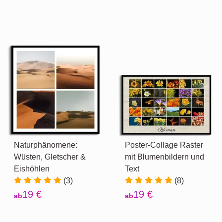
Naturphänomene:
Poster-Collage Raster
Wüsten, Gletscher &
mit Blumenbildern und
Eishöhlen
Text
(3)
(8)
19 €
19 €
ab
ab