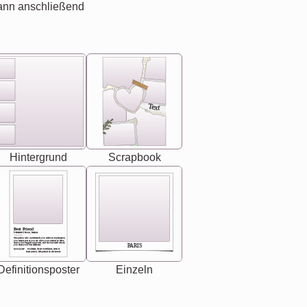
ann anschließend
Text
Hintergrund
Scrapbook
Best Friend
[<NAME>] Noun, feminie
The person who understands you without explanation
you accepts just as you are. She's your partner in life's,
chaos your biggest supporter, and the one with whom
PARIS
you share your best memories.
Synonyms: Soulmate, closet confidante, sister at
heart person, life partner in adventure.
Definitionsposter
Einzeln