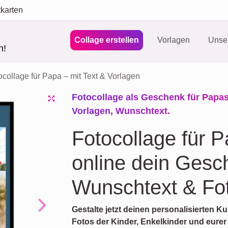
tkarten
Collage erstellen
Vorlagen
Unser
n!
ocollage für Papa – mit Text & Vorlagen
Fotocollage als Geschenk für Papas:
Vorlagen, Wunschtext.
Fotocollage für Pa
online dein Gesc
Wunschtext & Fo
Gestalte jetzt deinen personalisierten 
Next
Fotos der Kinder, Enkelkinder und eure