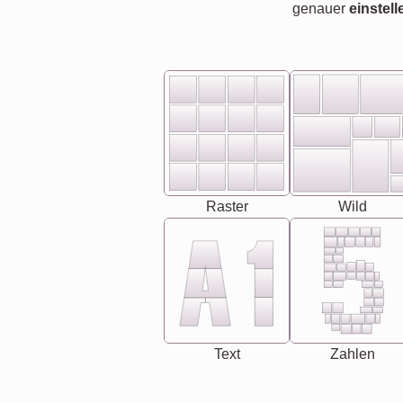
genauer
einstell
Raster
Wild
Text
Zahlen