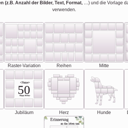
en (z.B. Anzahl der Bilder, Text, Format,
…) und die Vorlage d
verwenden.
Raster-Variation
Reihen
Mitte
<Name>
50
-Happy Birday-
Jubiläum
Herz
Hunde
Erinnerung
an das leben uan