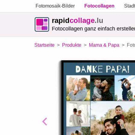
Fotomosaik-Bilder
Fotocollagen
Stad
rapid
collage
.lu
Fotocollagen ganz einfach erstelle
Startseite
Produkte
Mama & Papa
Fot
Previous