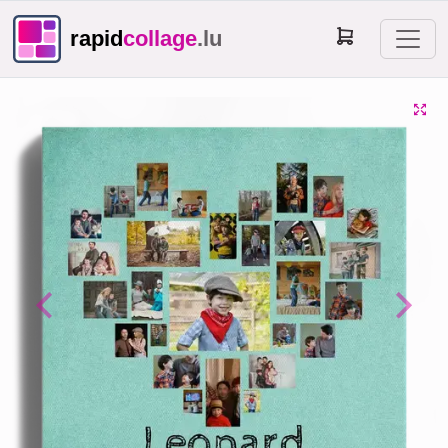
rapid
collage
.lu
Previous
Next