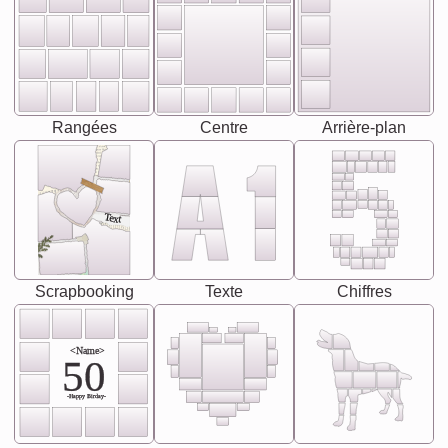
Rangées
Centre
Arrière-plan
Text
Scrapbooking
Texte
Chiffres
<Name>
50
-Happy Birday-