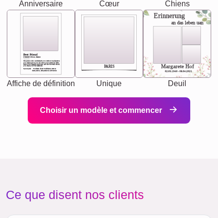
Anniversaire
Cœur
Chiens
Erinnerung
an das leben uan
Best Friend
[<NAME>] Noun, feminie
The person who understands you without explanation
you accepts just as you are. She's your partner in life's,
chaos your biggest supporter, and the one with whom
Margarete Hof
PARIS
you share your best memories.
Synonyms: Soulmate, closet confidante, sister at
heart person, life partner in adventure.
02.05.1940 - 08.04.2021
Affiche de définition
Unique
Deuil
Choisir un modèle et commencer
Ce que disent nos clients