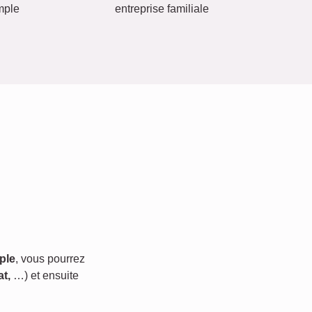
mple
entreprise familiale
ple
, vous pourrez
t,
…) et ensuite