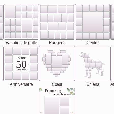
Variation de grille
Rangées
Centre
<Name>
50
-Happy Birday-
Anniversaire
Cœur
Chiens
Af
Erinnerung
an das leben uan