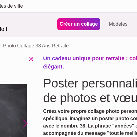
tes de ville
Créer un collage
Modèles
o !
r Photo Collage 38 Ans Retraite
Un cadeau unique pour retraite : co
élégant.
Poster personnali
de photos et vœ
Créez votre propre collage photo person
spécifique, imaginez un poster photo co
avec le nombre 38. La phrase "années" 
Next
accompagnée du message "tout le meilleur