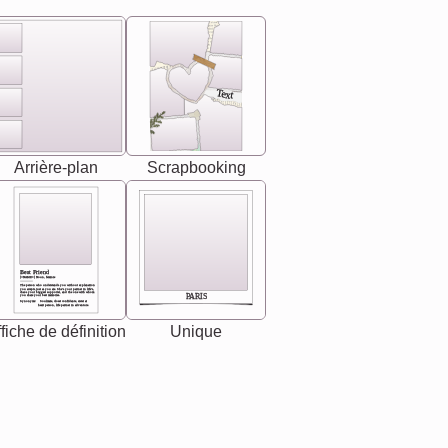
Text
Arrière-plan
Scrapbooking
Best Friend
[<NAME>] Noun, feminie
The person who understands you without explanation
you accepts just as you are. She's your partner in life's,
chaos your biggest supporter, and the one with whom
PARIS
you share your best memories.
Synonyms: Soulmate, closet confidante, sister at
heart person, life partner in adventure.
fiche de définition
Unique