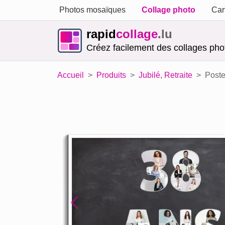
Photos mosaïques
Collage photo
Car
rapid
collage
.lu
Créez facilement des collages phot
Accueil
Produits
Jubilé, Retraite
Poste
Previous