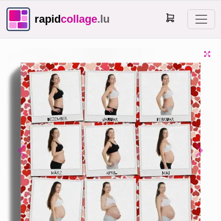
rapid
collage
.lu
Previous
Next