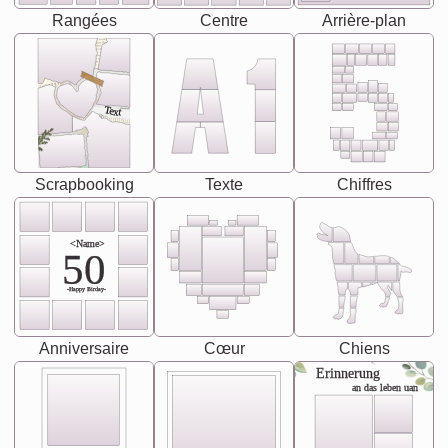
Rangées
Centre
Arrière-plan
Text
Scrapbooking
Texte
Chiffres
<Name>
50
-Happy Birday-
Anniversaire
Cœur
Chiens
Erinnerung
an das leben uan