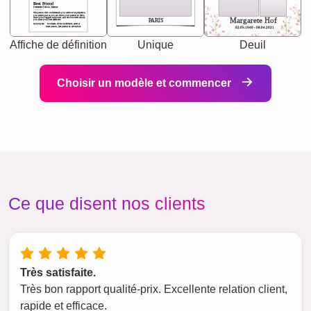
Best Friend
[<NAME>] Noun, feminie
The person who understands you without explanation
you accepts just as you are. She's your partner in life's,
chaos your biggest supporter, and the one with whom
Margarete Hof
PARIS
you share your best memories.
Synonyms: Soulmate, closet confidante, sister at
heart person, life partner in adventure.
02.05.1940 - 08.04.2021
Affiche de définition
Unique
Deuil
Choisir un modèle et commencer
Ce que disent nos clients
Très satisfaite.
Très bon rapport qualité-prix. Excellente relation client,
rapide et efficace.