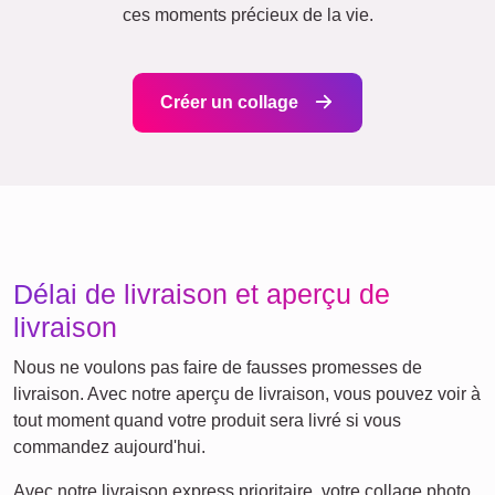
Beaucoup !
Amis
École