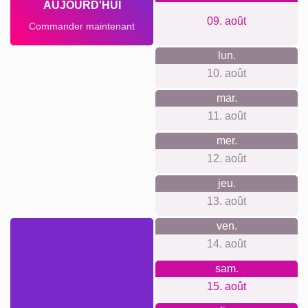
Délai de livraison et aperçu de
livraison
Nous ne voulons pas faire de fausses promesses de
livraison. Avec notre aperçu de livraison, vous pouvez voir à
tout moment quand votre produit sera livré si vous
commandez aujourd'hui.
Avec notre livraison express prioritaire, votre collage photo
pourrait vous parvenir sous deux jours ouvrables
moyennant un supplément (si la commande est passée
avant 8h). Même avec la livraison standard, votre collage -
selon le matériau - sera en route vers vous en quelques
jours.
Votre envoi est entièrement assuré contre les dommages ou