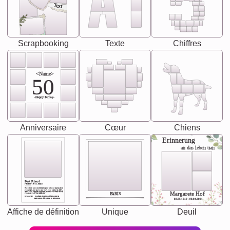
Text
Scrapbooking
Texte
Chiffres
<Name>
50
-Happy Birday-
Anniversaire
Cœur
Chiens
Erinnerung
an das leben uan
Best Friend
[<NAME>] Noun, feminie
The person who understands you without explanation
you accepts just as you are. She's your partner in life's,
chaos your biggest supporter, and the one with whom
Margarete Hof
PARIS
you share your best memories.
Synonyms: Soulmate, closet confidante, sister at
heart person, life partner in adventure.
02.05.1940 - 08.04.2021
Affiche de définition
Unique
Deuil