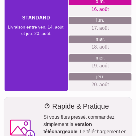
pertes lors du transport.
dim.
AUJOURD'HUI
09. août
Commander maintenant
lun.
10. août
mar.
11. août
mer.
12. août
jeu.
13. août
ven.
14. août