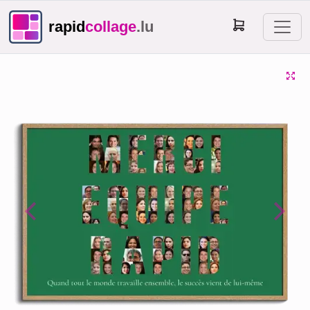
rapid
collage
.lu
Previous
Next