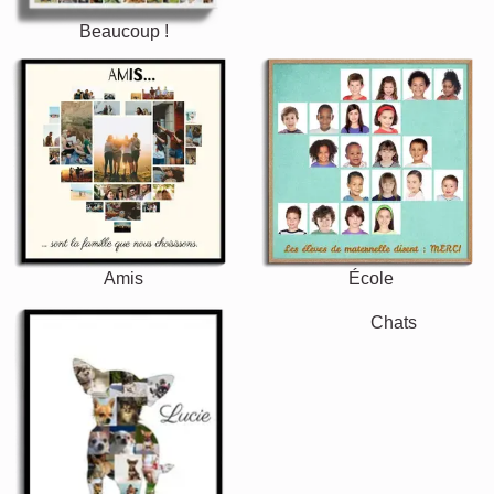
Beaucoup !
Amis
École