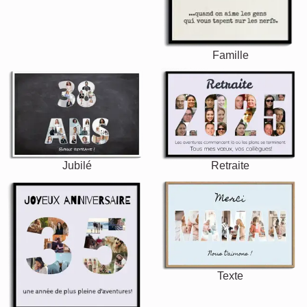
Famille
Jubilé
Retraite
Texte