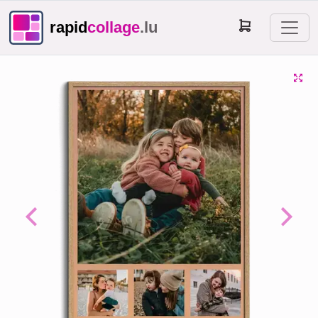
rapid
collage
.lu
Previous
Next