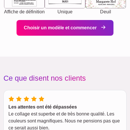
chaos your biggest supporter, and the one with whom
Margarete Hof
PARIS
you share your best memories.
Synonyms: Soulmate, closet confidante, sister at
heart person, life partner in adventure.
02.05.1940 - 08.04.2021
Affiche de définition
Unique
Deuil
Choisir un modèle et commencer
Ce que disent nos clients
Les attentes ont été dépassées
Le collage est superbe et de très bonne qualité. Les
couleurs sont magnifiques. Nous ne pensions pas que
ce serait aussi bien.