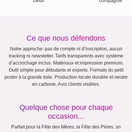
Jubilé
Retraite
Texte
Chiffres