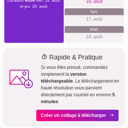
Délai de livraison et aperçu de
livraison
Nous ne voulons pas faire de fausses promesses de
livraison. Avec notre aperçu de livraison, vous pouvez voir à
tout moment quand votre produit sera livré si vous
commandez aujourd'hui.
Avec notre livraison express prioritaire, votre collage photo
pourrait vous parvenir sous deux jours ouvrables
moyennant un supplément (si la commande est passée
avant 8h). Même avec la livraison standard, votre collage -
selon le matériau - sera en route vers vous en quelques
jours.
Votre envoi est entièrement assuré contre les dommages ou
pertes lors du transport.
ven.