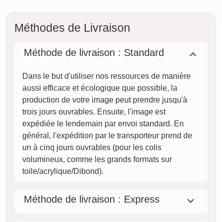
AUJOURD'HUI
07. août
Commander maintenant
sam.
08. août
dim.
09. août
lun.
10. août
mar.
11. août
mer.
12. août
jeu.
13. août
ven.