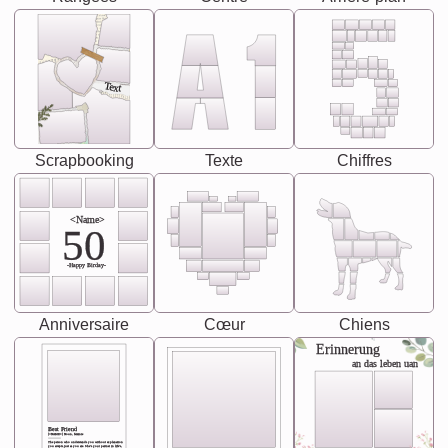
Text
Scrapbooking
Texte
Chiffres
<Name>
50
-Happy Birday-
Anniversaire
Cœur
Chiens
Erinnerung
an das leben uan
Best Friend
[<NAME>] Noun, feminie
The person who understands you without explanation
you accepts just as you are. She's your partner in life's,