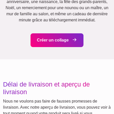
Anniversaire
Nature
Rétro
Cœur
Beaucoup
!
Équipe