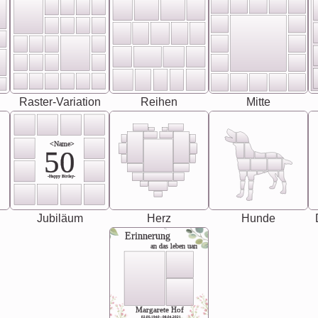
Raster-Variation
Reihen
Mitte
<Name>
50
-Happy Birday-
Jubiläum
Herz
Hunde
Erinnerung
an das leben uan
Margarete Hof
02.05.1940 - 08.04.2021