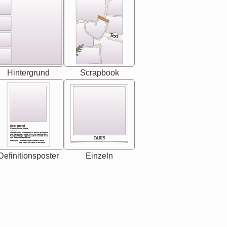
Text
Hintergrund
Scrapbook
Best Friend
[<NAME>] Noun, feminie
The person who understands you without explanation
you accepts just as you are. She's your partner in life's,
chaos your biggest supporter, and the one with whom
PARIS
you share your best memories.
Synonyms: Soulmate, closet confidante, sister at
heart person, life partner in adventure.
Definitionsposter
Einzeln