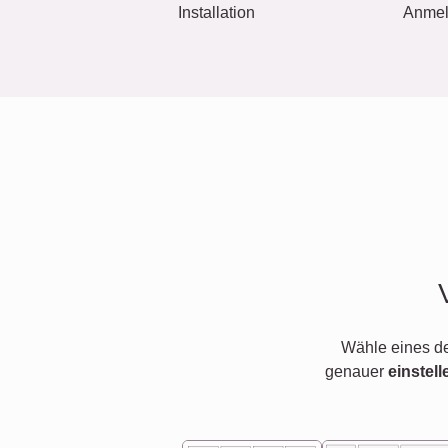
Installation
Anme
Wähle eines d
genauer
einstell