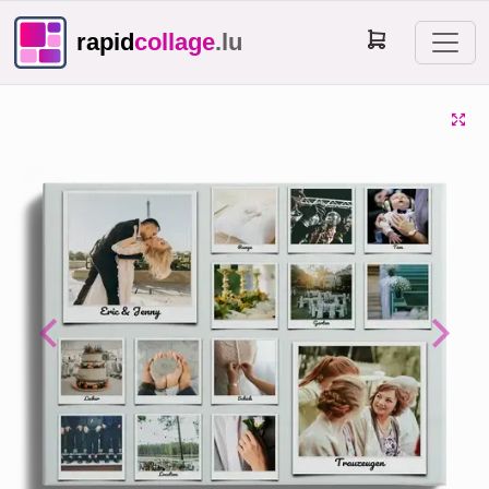
rapid
collage
.lu
Previous
Next