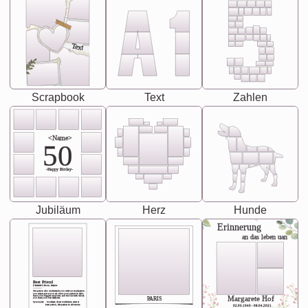
Text
Scrapbook
Text
Zahlen
<Name>
50
-Happy Birday-
Jubiläum
Herz
Hunde
Erinnerung
an das leben uan
Best Friend
[<NAME>] Noun, feminie
The person who understands you without explanation
you accepts just as you are. She's your partner in life's,
chaos your biggest supporter, and the one with whom
Margarete Hof
PARIS
you share your best memories.
Synonyms: Soulmate, closet confidante, sister at
heart person, life partner in adventure.
02.05.1940 - 08.04.2021