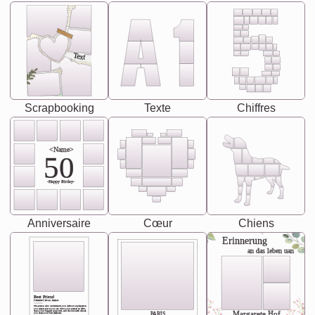
Text
Scrapbooking
Texte
Chiffres
<Name>
50
-Happy Birday-
Anniversaire
Cœur
Chiens
Erinnerung
an das leben uan
Best Friend
[<NAME>] Noun, feminie
The person who understands you without explanation
you accepts just as you are. She's your partner in life's,
chaos your biggest supporter, and the one with whom
Margarete Hof
PARIS
you share your best memories.