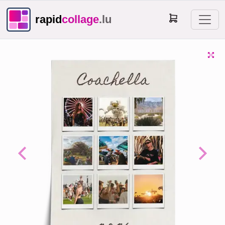
rapid
collage
.lu
Previous
Next