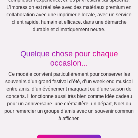
Équipe
Beaucoup !
Amis
École