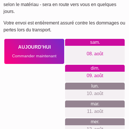
XXL
Affiche de définition
Deuil pour animaux de
Deuil
compagnie