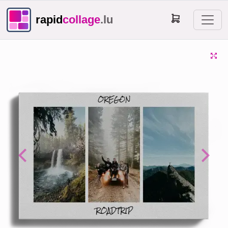
rapid
collage
.lu
Previous
Next