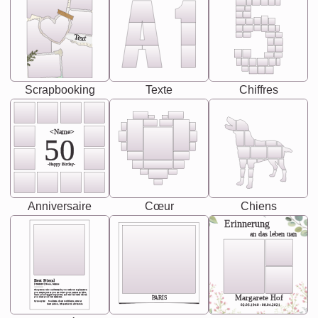
Text
Scrapbooking
Texte
Chiffres
<Name>
50
-Happy Birday-
Anniversaire
Cœur
Chiens
Erinnerung
an das leben uan
Best Friend
[<NAME>] Noun, feminie
The person who understands you without explanation
you accepts just as you are. She's your partner in life's,
chaos your biggest supporter, and the one with whom
Margarete Hof
PARIS
you share your best memories.
Synonyms: Soulmate, closet confidante, sister at
heart person, life partner in adventure.
02.05.1940 - 08.04.2021