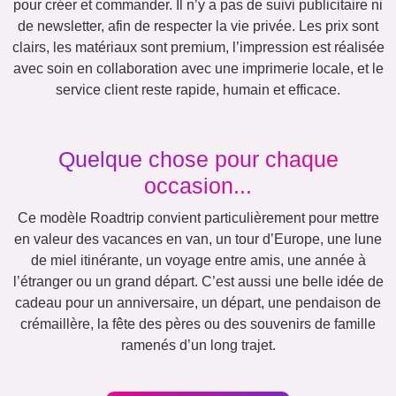
Scrapbook
Saisonnier
Villes