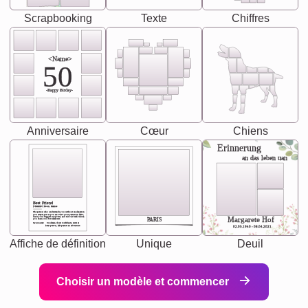
Scrapbooking
Texte
Chiffres
<Name>
50
-Happy Birday-
Anniversaire
Cœur
Chiens
Erinnerung
an das leben uan
Best Friend
[<NAME>] Noun, feminie
The person who understands you without explanation
you accepts just as you are. She's your partner in life's,
chaos your biggest supporter, and the one with whom
Margarete Hof
PARIS
you share your best memories.
Synonyms: Soulmate, closet confidante, sister at
heart person, life partner in adventure.
02.05.1940 - 08.04.2021
Affiche de définition
Unique
Deuil
Choisir un modèle et commencer