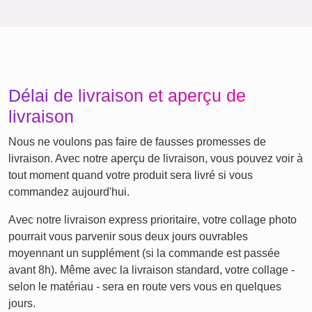
Amis
École
Chats
Chiens