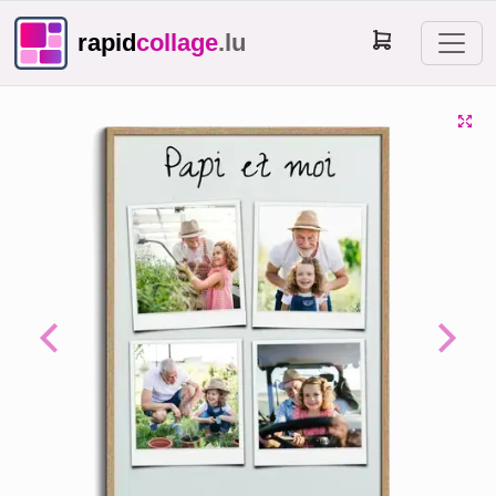
rapid
collage
.lu
Previous
Next