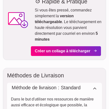
Parfait pour fêter un anniversaire de grand-père, la Fête des
grands-parents ou la Fête des pères, mais aussi une
naissance, un baptême, Noël, la Fête des mères, un
mariage, un voyage, une pendaison de crémaillère, un
hommage discret ou juste pour dire merci.
Créer un collage
Délai de livraison et aperçu de
livraison
Nous ne voulons pas faire de fausses promesses de