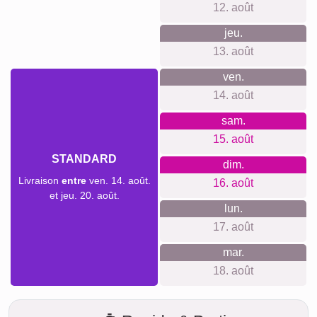
Deuil pour animaux de
Deuil
compagnie
Ce que nous défendons
Aucune inscription, aucun suivi, aucune newsletter.
Respect strict de la vie privée. Prix clairs sans frais cachés,
système d’accrochage inclus. Matériaux et impression
premium. Outils simples pour débutants comme pour
experts. Formats du petit poster à la grande toile.
Production durable et locale, avis clients positifs.
Quelque chose pour chaque
occasion...