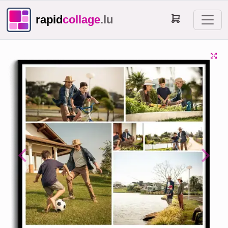
rapid
collage
.lu
Previous
Next