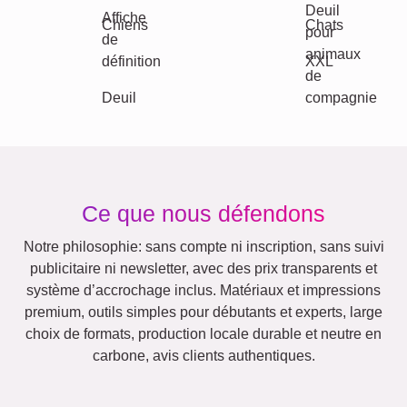
Équipe
Beaucoup !
Amis
École