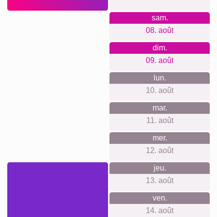
Deuil
compagnie
Ce que nous défendons
Notre philosophie: sans compte ni inscription, sans suivi
publicitaire ni newsletter, avec des prix transparents et
système d’accrochage inclus. Matériaux et impressions
premium, outils simples pour débutants et experts, large
choix de formats, production locale durable et neutre en
carbone, avis clients authentiques.
Quelque chose pour chaque
occasion...
Parfait pour un anniversaire de grand-père, la fête des