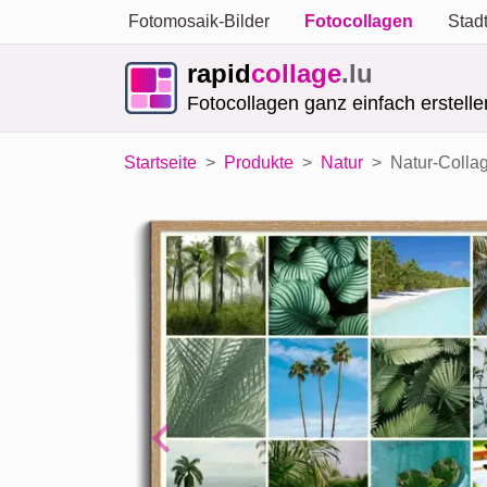
Fotomosaik-Bilder
Fotocollagen
Stad
rapid
collage
.lu
Fotocollagen ganz einfach erstelle
Startseite
Produkte
Natur
Natur-Colla
Previous