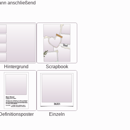
ann anschließend
Text
Hintergrund
Scrapbook
Best Friend
[<NAME>] Noun, feminie
The person who understands you without explanation
you accepts just as you are. She's your partner in life's,
chaos your biggest supporter, and the one with whom
PARIS
you share your best memories.
Synonyms: Soulmate, closet confidante, sister at
heart person, life partner in adventure.
Definitionsposter
Einzeln