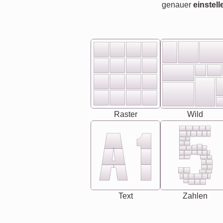
genauer
einstell
Raster
Wild
Text
Zahlen