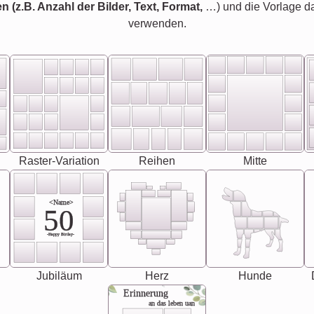
en (z.B. Anzahl der Bilder, Text, Format,
…) und die Vorlage d
verwenden.
Raster-Variation
Reihen
Mitte
<Name>
50
-Happy Birday-
Jubiläum
Herz
Hunde
Erinnerung
an das leben uan