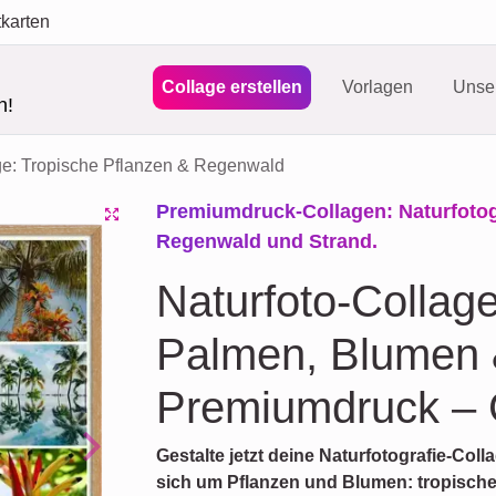
tkarten
Collage erstellen
Vorlagen
Unser
n!
ge: Tropische Pflanzen & Regenwald
Premiumdruck-Collagen: Naturfotogr
Regenwald und Strand.
Naturfoto-Collag
Palmen, Blumen 
Premiumdruck – G
Gestalte jetzt deine Naturfotografie-Coll
Next
sich um Pflanzen und Blumen: tropisch