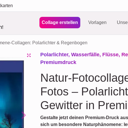
tkarten
Collage erstellen
Vorlagen
Unser
n!
ene-Collagen: Polarlichter & Regenbogen
Polarlichter, Wasserfälle, Flüsse, 
Premiumdruck
Natur-Fotocollag
Fotos – Polarlic
Gewitter in Prem
Gestalte jetzt deinen Premium-Druck aus
Next
sich um besondere Naturphänomene: leuc