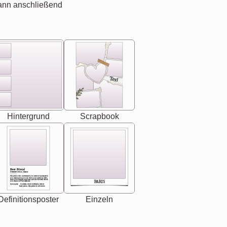
ann anschließend
Text
Hintergrund
Scrapbook
Best Friend
[<NAME>] Noun, feminie
The person who understands you without explanation
you accepts just as you are. She's your partner in life's,
chaos your biggest supporter, and the one with whom
PARIS
you share your best memories.
Synonyms: Soulmate, closet confidante, sister at
heart person, life partner in adventure.
Definitionsposter
Einzeln