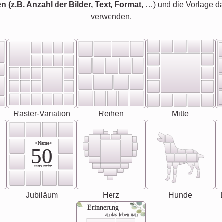
en (z.B. Anzahl der Bilder, Text, Format,
…) und die Vorlage d
verwenden.
Raster-Variation
Reihen
Mitte
<Name>
50
-Happy Birday-
Jubiläum
Herz
Hunde
Erinnerung
an das leben uan