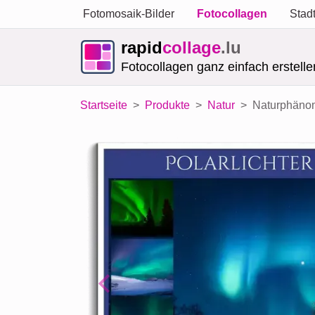
Fotomosaik-Bilder
Fotocollagen
Stad
rapid
collage
.lu
Fotocollagen ganz einfach erstelle
Startseite
Produkte
Natur
Naturphänom
Previous