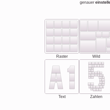
genauer
einstell
Raster
Wild
Text
Zahlen