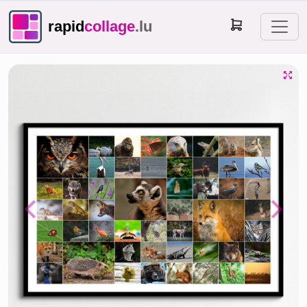
rapid
collage
.lu
Previous
Next