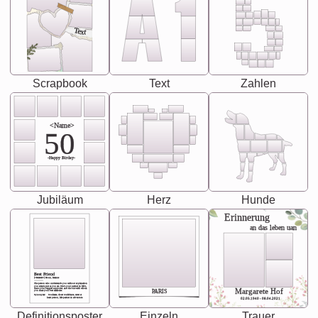
Text
Scrapbook
Text
Zahlen
<Name>
50
-Happy Birday-
Jubiläum
Herz
Hunde
Erinnerung
an das leben uan
Best Friend
[<NAME>] Noun, feminie
The person who understands you without explanation
you accepts just as you are. She's your partner in life's,
chaos your biggest supporter, and the one with whom
Margarete Hof
PARIS
you share your best memories.
Synonyms: Soulmate, closet confidante, sister at
heart person, life partner in adventure.
02.05.1940 - 08.04.2021
Definitionsposter
Einzeln
Trauer