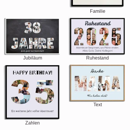
Familie
Jubiläum
Ruhestand
Text
Zahlen