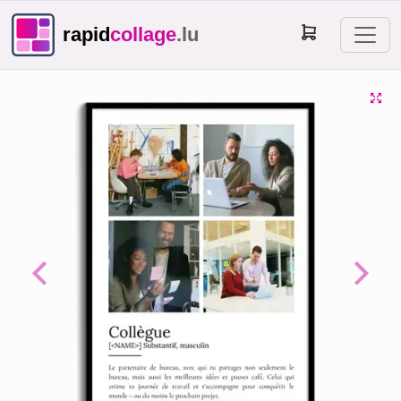
rapid
collage
.lu
Previous
Next