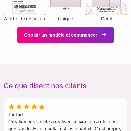
Best Friend
[<NAME>] Noun, feminie
The person who understands you without explanation
you accepts just as you are. She's your partner in life's,
chaos your biggest supporter, and the one with whom
Margarete Hof
PARIS
you share your best memories.
Synonyms: Soulmate, closet confidante, sister at
heart person, life partner in adventure.
02.05.1940 - 08.04.2021
Affiche de définition
Unique
Deuil
Choisir un modèle et commencer
Ce que disent nos clients
Parfait
Création très simple à réaliser, la livraison a été plus
que rapide. Et le résultat est juste parfait ! C'est propre,