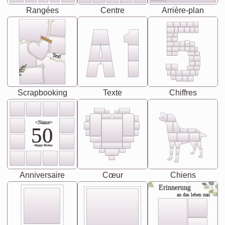
Rangées
Centre
Arrière-plan
Text
Scrapbooking
Texte
Chiffres
<Name>
50
-Happy Birday-
Anniversaire
Cœur
Chiens
Erinnerung
an das leben uan