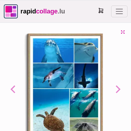
rapid
collage
.lu
Previous
Next