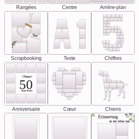
Rangées
Centre
Arrière-plan
Text
Scrapbooking
Texte
Chiffres
<Name>
50
-Happy Birday-
Anniversaire
Cœur
Chiens
Erinnerung
an das leben uan