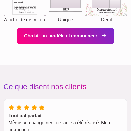
Best Friend
[<NAME>] Noun, feminie
The person who understands you without explanation
you accepts just as you are. She's your partner in life's,
chaos your biggest supporter, and the one with whom
Margarete Hof
PARIS
you share your best memories.
Synonyms: Soulmate, closet confidante, sister at
heart person, life partner in adventure.
02.05.1940 - 08.04.2021
Affiche de définition
Unique
Deuil
Choisir un modèle et commencer
Ce que disent nos clients
Tout est parfait
Même un changement de taille a été réalisé. Merci
beaucoup.