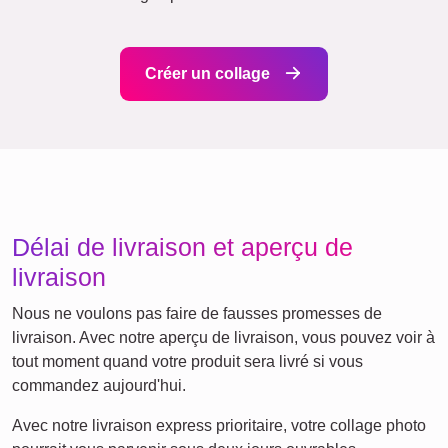
Beaucoup !
Amis
École