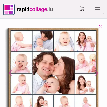
rapid
collage
.lu
Previous
Next