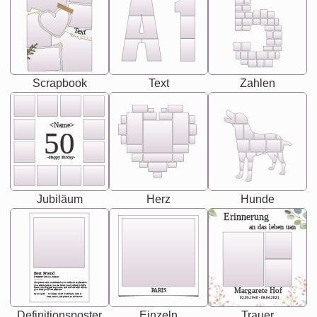
Text
Scrapbook
Text
Zahlen
<Name>
50
-Happy Birday-
Jubiläum
Herz
Hunde
Erinnerung
an das leben uan
Best Friend
[<NAME>] Noun, feminie
The person who understands you without explanation
you accepts just as you are. She's your partner in life's,
chaos your biggest supporter, and the one with whom
Margarete Hof
PARIS
you share your best memories.
Synonyms: Soulmate, closet confidante, sister at
heart person, life partner in adventure.
02.05.1940 - 08.04.2021
Definitionsposter
Einzeln
Trauer