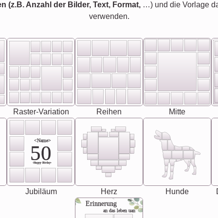
en (z.B. Anzahl der Bilder, Text, Format,
…) und die Vorlage d
verwenden.
Raster-Variation
Reihen
Mitte
<Name>
50
-Happy Birday-
Jubiläum
Herz
Hunde
Erinnerung
an das leben uan