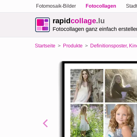
Fotomosaik-Bilder
Fotocollagen
Stad
rapid
collage
.lu
Fotocollagen ganz einfach erstelle
Startseite
Produkte
Definitionsposter, Ki
Previous