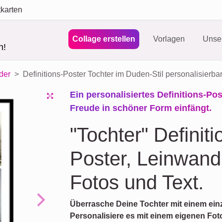
tkarten
Collage erstellen
Vorlagen
Unser
n!
nder
Definitions-Poster Tochter im Duden-Stil personalisierba
Ein personalisiertes Definitions-Pos
Freude in schöner Form einfängt.
"Tochter" Definit
Poster, Leinwand 
Fotos und Text.
Überrasche Deine Tochter mit einem einz
Next
Personalisiere es mit einem eigenen Fot