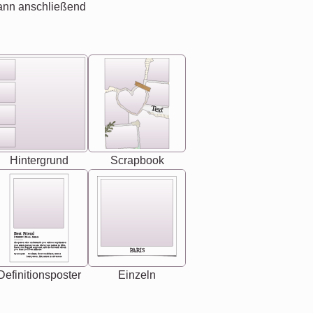
ann anschließend
Text
Hintergrund
Scrapbook
Best Friend
[<NAME>] Noun, feminie
The person who understands you without explanation
you accepts just as you are. She's your partner in life's,
chaos your biggest supporter, and the one with whom
PARIS
you share your best memories.
Synonyms: Soulmate, closet confidante, sister at
heart person, life partner in adventure.
Definitionsposter
Einzeln