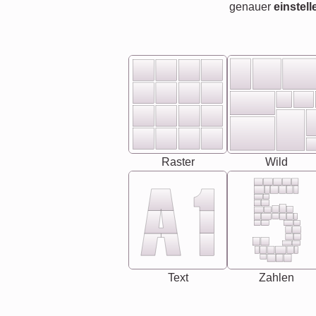
genauer
einstell
Raster
Wild
Text
Zahlen