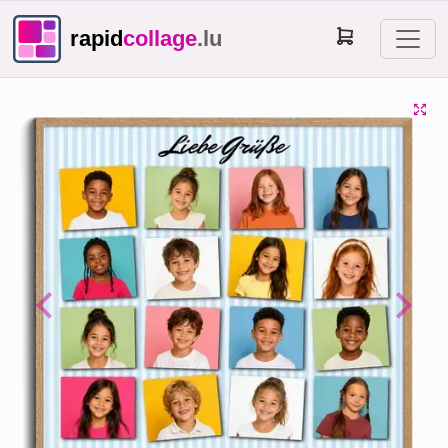
rapid
collage
.lu
Previous
Next