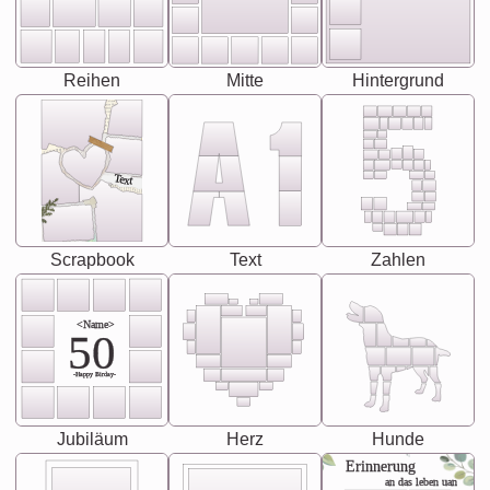
Reihen
Mitte
Hintergrund
Text
Scrapbook
Text
Zahlen
<Name>
50
-Happy Birday-
Jubiläum
Herz
Hunde
Erinnerung
an das leben uan