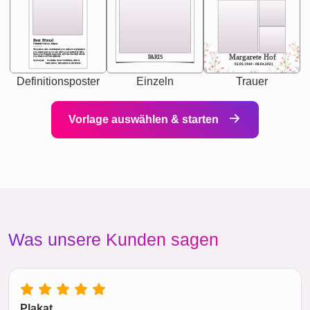
Best Friend
[<NAME>] Noun, feminie
The person who understands you without explanation
you accepts just as you are. She's your partner in life's,
chaos your biggest supporter, and the one with whom
Margarete Hof
PARIS
you share your best memories.
Synonyms: Soulmate, closet confidante, sister at
heart person, life partner in adventure.
02.05.1940 - 08.04.2021
Definitionsposter
Einzeln
Trauer
Vorlage auswählen & starten
Was unsere Kunden sagen
Plakat