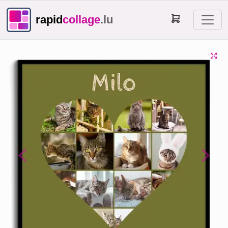
rapid
collage
.lu
Previous
Next