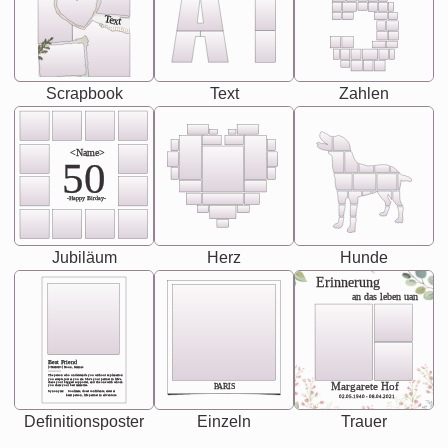
Text
Scrapbook
Text
Zahlen
<Name>
50
-Happy Birday-
Jubiläum
Herz
Hunde
Erinnerung
an das leben uan
Best Friend
[<NAME>] Noun, feminie
The person who understands you without explanation
you accepts just as you are. She's your partner in life's,
chaos your biggest supporter, and the one with whom
Margarete Hof
PARIS
you share your best memories.
Synonyms: Soulmate, closet confidante, sister at
heart person, life partner in adventure.
02.05.1940 - 08.04.2021
Definitionsposter
Einzeln
Trauer