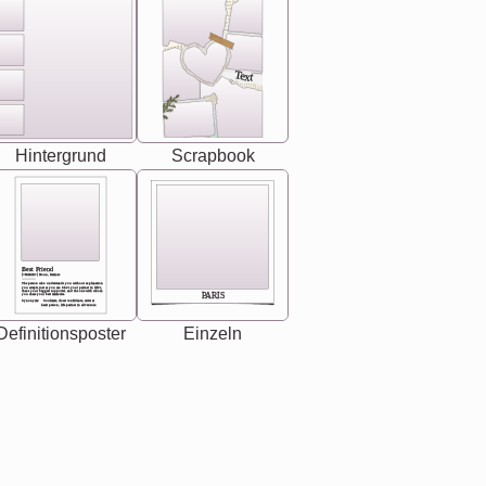
Text
Hintergrund
Scrapbook
Best Friend
[<NAME>] Noun, feminie
The person who understands you without explanation
you accepts just as you are. She's your partner in life's,
chaos your biggest supporter, and the one with whom
PARIS
you share your best memories.
Synonyms: Soulmate, closet confidante, sister at
heart person, life partner in adventure.
Definitionsposter
Einzeln