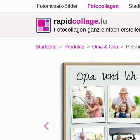
Fotomosaik-Bilder
Fotocollagen
Stad
rapid
collage
.lu
Fotocollagen ganz einfach erstelle
Startseite
Produkte
Oma & Opa
Person
Previous