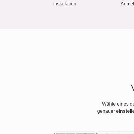
Installation
Anme
Wähle eines d
genauer
einstell