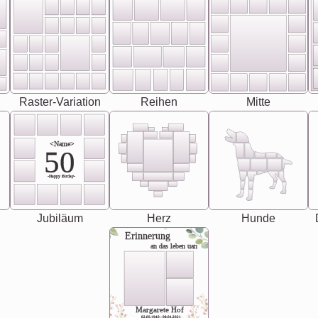
Raster-Variation
Reihen
Mitte
<Name>
50
-Happy Birday-
Jubiläum
Herz
Hunde
Erinnerung
an das leben uan
Margarete Hof
02.05.1940 - 08.04.2021