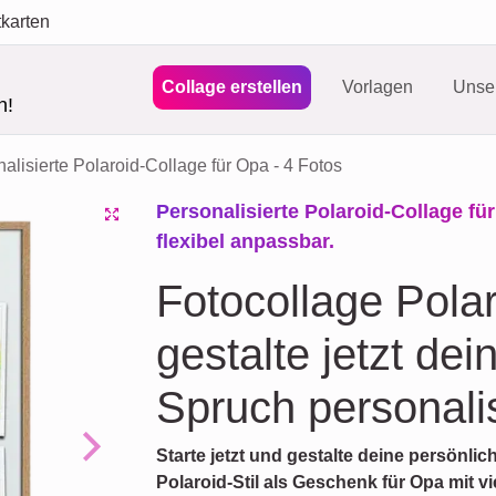
tkarten
Collage erstellen
Vorlagen
Unser
n!
alisierte Polaroid-Collage für Opa - 4 Fotos
Personalisierte Polaroid-Collage für
flexibel anpassbar.
Fotocollage Polar
gestalte jetzt dei
Spruch personalis
Starte jetzt und gestalte deine persönlic
Next
Polaroid-Stil als Geschenk für Opa mit 