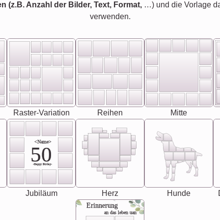
en (z.B. Anzahl der Bilder, Text, Format,
…) und die Vorlage d
verwenden.
Raster-Variation
Reihen
Mitte
<Name>
50
-Happy Birday-
Jubiläum
Herz
Hunde
Erinnerung
an das leben uan