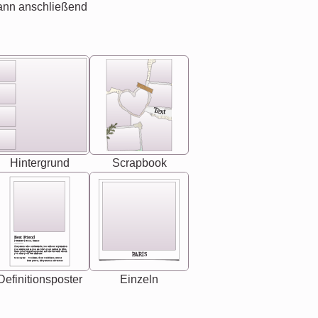
ann anschließend
Text
Hintergrund
Scrapbook
Best Friend
[<NAME>] Noun, feminie
The person who understands you without explanation
you accepts just as you are. She's your partner in life's,
chaos your biggest supporter, and the one with whom
PARIS
you share your best memories.
Synonyms: Soulmate, closet confidante, sister at
heart person, life partner in adventure.
Definitionsposter
Einzeln