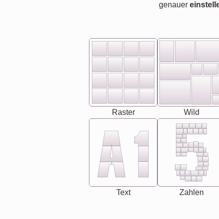
genauer
einstell
Raster
Wild
Text
Zahlen