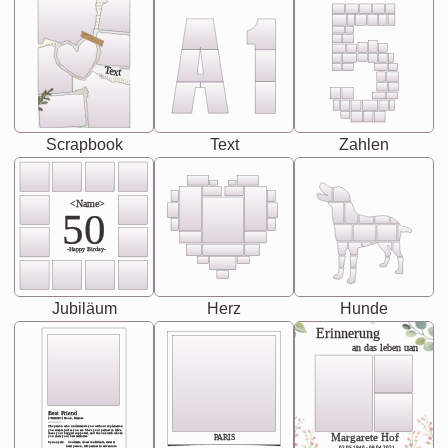
Text
Scrapbook
Text
Zahlen
<Name>
50
-Happy Birday-
Jubiläum
Herz
Hunde
Erinnerung
an das leben uan
Best Friend
[<NAME>] Noun, feminie
The person who understands you without explanation
you accepts just as you are. She's your partner in life's,
chaos your biggest supporter, and the one with whom
Margarete Hof
PARIS
you share your best memories.
Synonyms: Soulmate, closet confidante, sister at
heart person, life partner in adventure.
02.05.1940 - 08.04.2021