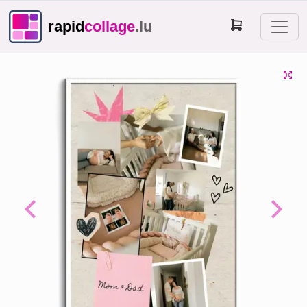
rapid
collage
.lu
Previous
Next