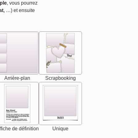
ple
, vous pourrez
t,
…) et ensuite
Text
Arrière-plan
Scrapbooking
Best Friend
[<NAME>] Noun, feminie
The person who understands you without explanation
you accepts just as you are. She's your partner in life's,
chaos your biggest supporter, and the one with whom
PARIS
you share your best memories.
Synonyms: Soulmate, closet confidante, sister at
heart person, life partner in adventure.
fiche de définition
Unique