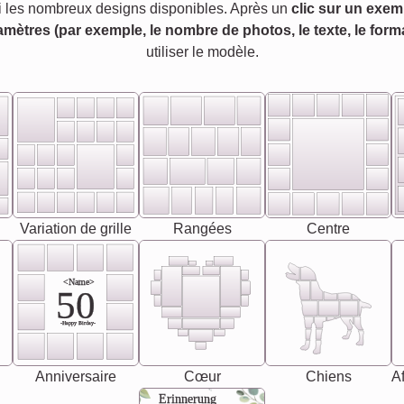
 les nombreux designs disponibles. Après un
clic sur un exem
amètres (par exemple, le nombre de photos, le texte, le forma
utiliser le modèle.
Variation de grille
Rangées
Centre
<Name>
50
-Happy Birday-
Anniversaire
Cœur
Chiens
Af
Erinnerung