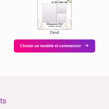
an das leben uan
Margarete Hof
02.05.1940 - 08.04.2021
Deuil
Choisir un modèle et commencer
ts