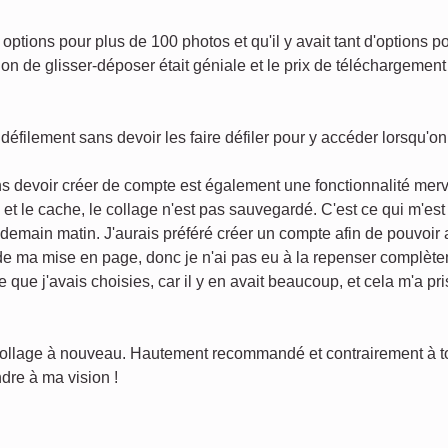
options pour plus de 100 photos et qu'il y avait tant d'options p
on de glisser-déposer était géniale et le prix de téléchargement 
défilement sans devoir les faire défiler pour y accéder lorsqu'o
s devoir créer de compte est également une fonctionnalité merv
s et le cache, le collage n'est pas sauvegardé. C'est ce qui m'es
endemain matin. J'aurais préféré créer un compte afin de pouvoir
 de ma mise en page, donc je n'ai pas eu à la repenser complèt
e que j'avais choisies, car il y en avait beaucoup, et cela m'a p
 collage à nouveau. Hautement recommandé et contrairement à tout
dre à ma vision !