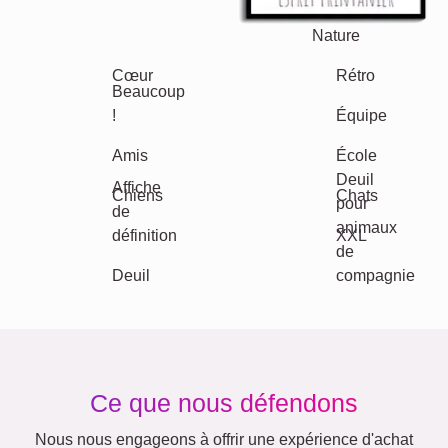
Maman & Papa
Enfants
Mamie & Papi