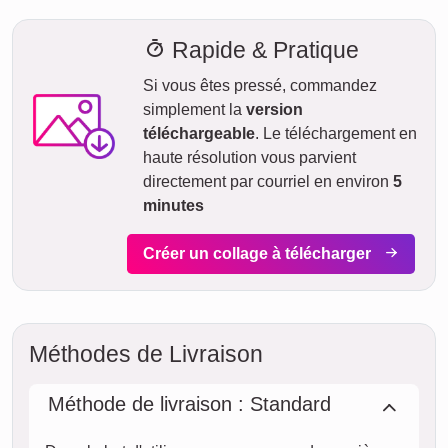
moyennant un supplément (si la commande est passée
avant 8h). Même avec la livraison standard, votre collage -
selon le matériau - sera en route vers vous en quelques
jours.
Votre envoi est entièrement assuré contre les dommages ou
pertes lors du transport.
sam.
AUJOURD'HUI
08. août
Commander maintenant
dim.
09. août
lun.
10. août
mar.
11. août