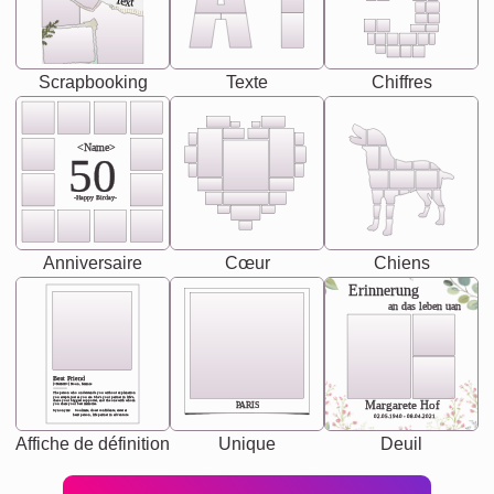
Text
Scrapbooking
Texte
Chiffres
<Name>
50
-Happy Birday-
Anniversaire
Cœur
Chiens
Erinnerung
an das leben uan
Best Friend
[<NAME>] Noun, feminie
The person who understands you without explanation
you accepts just as you are. She's your partner in life's,
chaos your biggest supporter, and the one with whom
Margarete Hof
PARIS
you share your best memories.
Synonyms: Soulmate, closet confidante, sister at
heart person, life partner in adventure.
02.05.1940 - 08.04.2021
Affiche de définition
Unique
Deuil