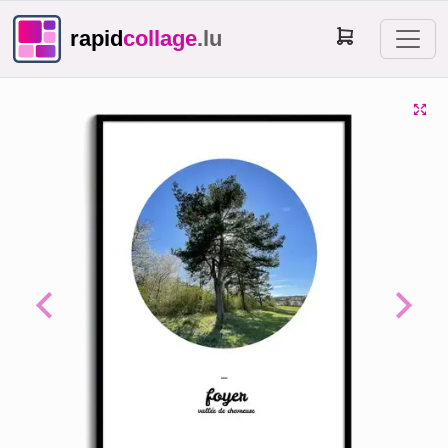
rapid
collage
.lu
Previous
Next