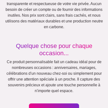
Famille
Retraite
Jubilé
Chiffres
Texte
Anniversaire