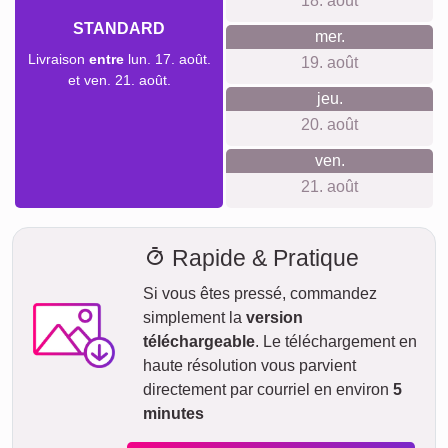
Délai de livraison et aperçu de
livraison
Nous ne voulons pas faire de fausses promesses de
livraison. Avec notre aperçu de livraison, vous pouvez voir à
tout moment quand votre produit sera livré si vous
commandez aujourd'hui.
Avec notre livraison express prioritaire, votre collage photo
pourrait vous parvenir sous deux jours ouvrables
moyennant un supplément (si la commande est passée
avant 8h). Même avec la livraison standard, votre collage -
selon le matériau - sera en route vers vous en quelques
jours.