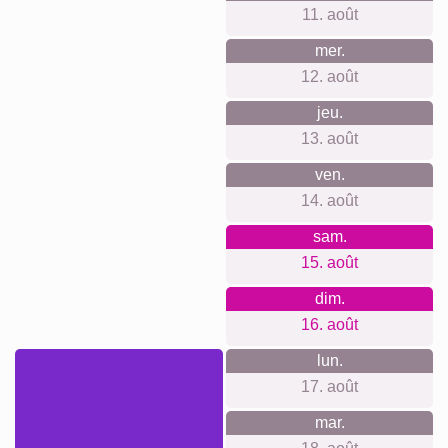
pros. Formats du poster au très grand. Bureau et production
durables et climatiquement neutres. Satisfaction visible
dans les avis.
Quelque chose pour chaque
occasion...
Idéal pour un salon inspiré par la nature, une chambre à
thème montagne, un bureau apaisant, un cadeau
d’anniversaire pour amoureux de météo, un souvenir de
road trip sur la côte, une pendaison de crémaillère, un merci
à un guide de randonnée, ou pour immortaliser une saison
de brumes et d’orages.
Créer un collage