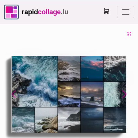
rapid
collage
.lu
Previous
Next