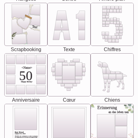
Text
Scrapbooking
Texte
Chiffres
<Name>
50
-Happy Birday-
Anniversaire
Cœur
Chiens
Erinnerung
an das leben uan
Best Friend
[<NAME>] Noun, feminie
The person who understands you without explanation
you accepts just as you are. She's your partner in life's,