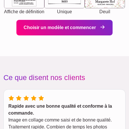
chaos your biggest supporter, and the one with whom
Margarete Hof
PARIS
you share your best memories.
Synonyms: Soulmate, closet confidante, sister at
heart person, life partner in adventure.
02.05.1940 - 08.04.2021
Affiche de définition
Unique
Deuil
Choisir un modèle et commencer
Ce que disent nos clients
Rapide avec une bonne qualité et conforme à la
commande.
Image en collage comme saisi et de bonne qualité.
Traitement rapide. Combien de temps les photos