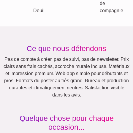
Maman & Papa
Enfants
Mamie & Papi