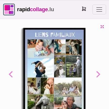
rapid
collage
.lu
Previous
Next