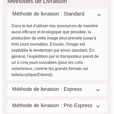
08. août
dim.
09. août
lun.
10. août
mar.
11. août
mer.
12. août
jeu.
13. août
ven.
14. août
sam.
STANDARD