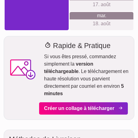
Nous ne voulons pas faire de fausses promesses de
livraison. Avec notre aperçu de livraison, vous pouvez voir à
tout moment quand votre produit sera livré si vous
commandez aujourd'hui.
Avec notre livraison express prioritaire, votre collage photo
pourrait vous parvenir sous deux jours ouvrables
moyennant un supplément (si la commande est passée
avant 8h). Même avec la livraison standard, votre collage -
selon le matériau - sera en route vers vous en quelques
jours.
Votre envoi est entièrement assuré contre les dommages ou
pertes lors du transport.
ven.
AUJOURD'HUI
07. août
Commander maintenant
sam.