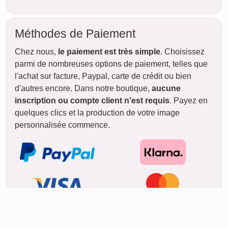
15. août
Livraison
entre
jeu. 13. août.
dim.
et mer. 19. août.
16. août
lun.
17. août
mar.
18. août
Rapide & Pratique
Si vous êtes pressé, commandez
simplement la
version
téléchargeable
. Le téléchargement en
haute résolution vous parvient
directement par courriel en environ
5
minutes