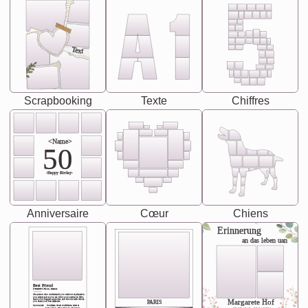
Text
Scrapbooking
Texte
Chiffres
<Name>
50
-Happy Birday-
Anniversaire
Cœur
Chiens
Erinnerung
an das leben uan
Best Friend
[<NAME>] Noun, feminie
The person who understands you without explanation
you accepts just as you are. She's your partner in life's,
chaos your biggest supporter, and the one with whom
Margarete Hof
PARIS
you share your best memories.
Synonyms: Soulmate, closet confidante, sister at