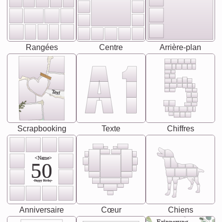
Rangées
Centre
Arrière-plan
Text
Scrapbooking
Texte
Chiffres
<Name>
50
-Happy Birday-
Anniversaire
Cœur
Chiens