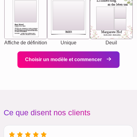
Erinnerung
an das leben uan
Best Friend
[<NAME>] Noun, feminie
The person who understands you without explanation
you accepts just as you are. She's your partner in life's,
chaos your biggest supporter, and the one with whom
Margarete Hof
PARIS
you share your best memories.
Synonyms: Soulmate, closet confidante, sister at
heart person, life partner in adventure.
02.05.1940 - 08.04.2021
Affiche de définition
Unique
Deuil
Choisir un modèle et commencer
Ce que disent nos clients