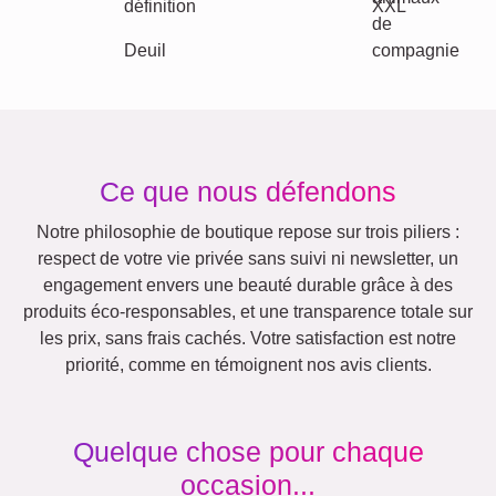
Rétro
Cœur
Équipe
Beaucoup !