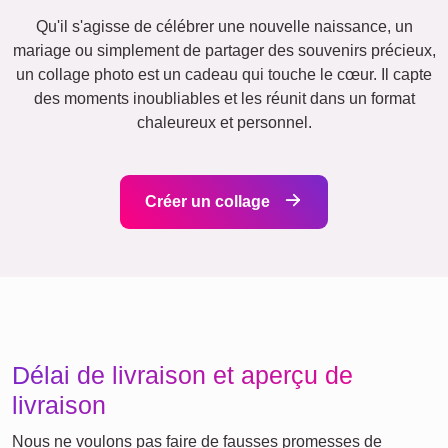
Amis
École
Chats