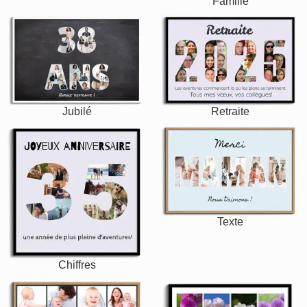
Famille
Jubilé
Retraite
Texte
Chiffres