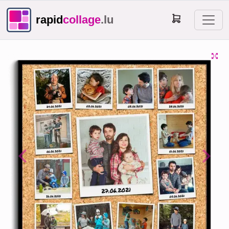
rapid
collage
.lu
Previous
Next