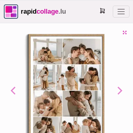
rapid
collage
.lu
Previous
Next