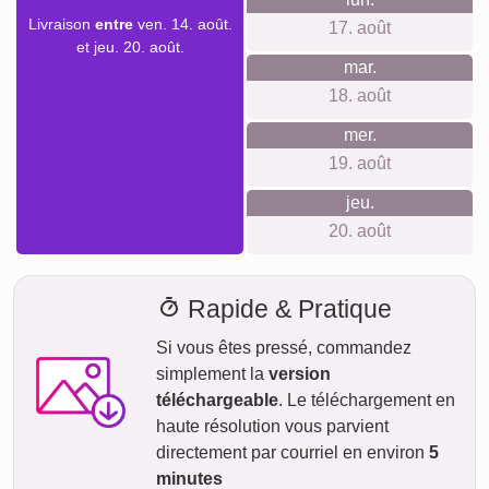
livraison
Nous ne voulons pas faire de fausses promesses de
livraison. Avec notre aperçu de livraison, vous pouvez voir à
tout moment quand votre produit sera livré si vous
commandez aujourd'hui.
Avec notre livraison express prioritaire, votre collage photo
pourrait vous parvenir sous deux jours ouvrables
moyennant un supplément (si la commande est passée
avant 8h). Même avec la livraison standard, votre collage -
selon le matériau - sera en route vers vous en quelques
jours.
Votre envoi est entièrement assuré contre les dommages ou
pertes lors du transport.
dim.
AUJOURD'HUI
09. août
Commander maintenant