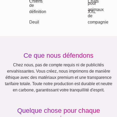
Famille
Jubilé
Retraite
Chiffres
Texte
Nature