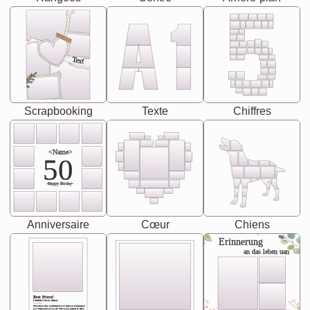
Text
Scrapbooking
Texte
Chiffres
<Name>
50
-Happy Birday-
Anniversaire
Cœur
Chiens
Erinnerung
an das leben uan
Best Friend
[<NAME>] Noun, feminie
The person who understands you without explanation
you accepts just as you are. She's your partner in life's,