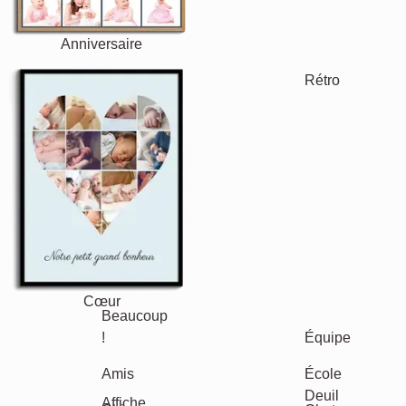
Classique
Naissance
Maman & Papa
Mamie
Enfants
&
Papi