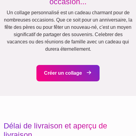
Anniversaire
Rétro
Cœur
Beaucoup
!
Équipe
Amis
École