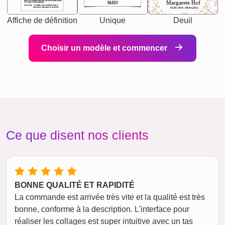
chaos your biggest supporter, and the one with whom
Margarete Hof
PARIS
you share your best memories.
Synonyms: Soulmate, closet confidante, sister at
heart person, life partner in adventure.
02.05.1940 - 08.04.2021
Affiche de définition
Unique
Deuil
Choisir un modèle et commencer
Ce que disent nos clients
BONNE QUALITÉ ET RAPIDITÉ
La commande est arrivée très vite et la qualité est très
bonne, conforme à la description. L'interface pour
réaliser les collages est super intuitive avec un tas