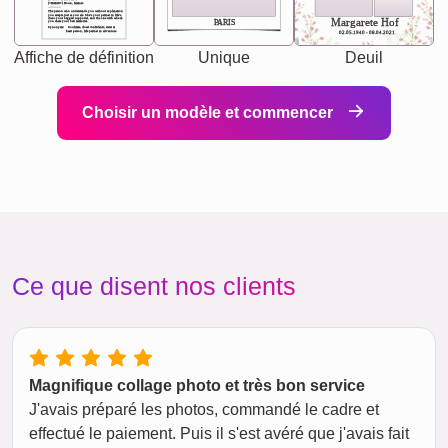
[<NAME>] Noun, feminie
The person who understands you without explanation
you accepts just as you are. She's your partner in life's,
chaos your biggest supporter, and the one with whom
Margarete Hof
PARIS
you share your best memories.
Synonyms: Soulmate, closet confidante, sister at
heart person, life partner in adventure.
02.05.1940 - 08.04.2021
Affiche de définition
Unique
Deuil
Choisir un modèle et commencer
Ce que disent nos clients
Magnifique collage photo et très bon service
J'avais préparé les photos, commandé le cadre et
effectué le paiement. Puis il s'est avéré que j'avais fait