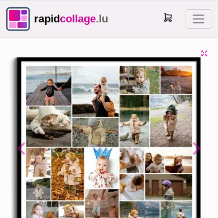
rapid
collage
.lu
Previous
Next