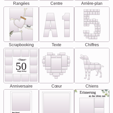
Rangées
Centre
Arrière-plan
Text
Scrapbooking
Texte
Chiffres
<Name>
50
-Happy Birday-
Anniversaire
Cœur
Chiens
Erinnerung
an das leben uan
Best Friend