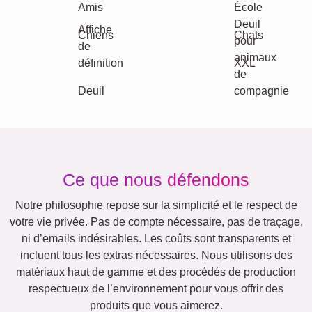
Autres idées, exemples:
Vacances
Mariage
Events
Scrapbook