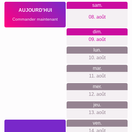
Ce que nous défendons
Notre philosophie repose sur la simplicité et le respect de
votre vie privée. Pas de compte nécessaire, pas de traçage,
ni d’emails indésirables. Les coûts sont transparents et
incluent tous les extras nécessaires. Nous utilisons des
matériaux haut de gamme et des procédés de production
respectueux de l’environnement pour vous offrir des
produits que vous aimerez.
Quelque chose pour chaque
occasion...
Que ce soit pour un anniversaire, un anniversaire de
mariage, la Saint-Valentin ou simplement pour dire “je
pense à toi”, notre poster est un cadeau polyvant. Il convient
aussi bien aux grandes occasions qu'aux petites attentions
du quotidien, offrant un moyen chaleureux de préserver