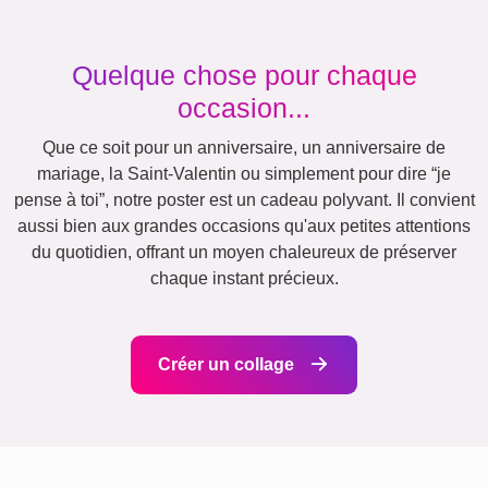
Saisonnier
Villes
Maman
Classique
Naissance
&
Mamie
Enfants
Papa
&
Papi
Famille
Jubilé
Retraite
Chiffres
Texte
Anniversaire
Nature
Cœur
Rétro
Beaucoup
!
Équipe
Amis
École
Chiens
Chats