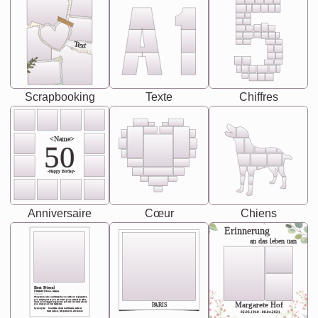
Text
Scrapbooking
Texte
Chiffres
<Name>
50
-Happy Birday-
Anniversaire
Cœur
Chiens
Erinnerung
an das leben uan
Best Friend
[<NAME>] Noun, feminie
The person who understands you without explanation
you accepts just as you are. She's your partner in life's,
chaos your biggest supporter, and the one with whom
Margarete Hof
PARIS
you share your best memories.
Synonyms: Soulmate, closet confidante, sister at
heart person, life partner in adventure.
02.05.1940 - 08.04.2021