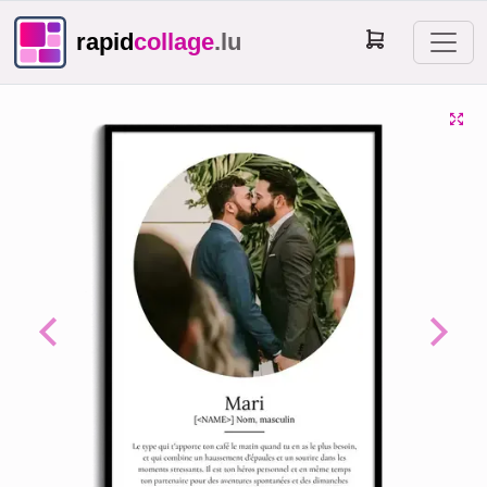
rapid
collage
.lu
Previous
Next