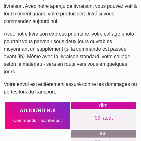
Classique
Naissance
Maman & Papa
Mamie
Enfants