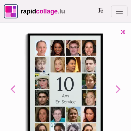
rapid
collage
.lu
Previous
Next