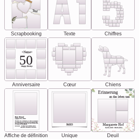
Text
Scrapbooking
Texte
Chiffres
<Name>
50
-Happy Birday-
Anniversaire
Cœur
Chiens
Erinnerung
an das leben uan
Best Friend
[<NAME>] Noun, feminie
The person who understands you without explanation
you accepts just as you are. She's your partner in life's,
chaos your biggest supporter, and the one with whom
Margarete Hof
PARIS
you share your best memories.
Synonyms: Soulmate, closet confidante, sister at
heart person, life partner in adventure.
02.05.1940 - 08.04.2021
Affiche de définition
Unique
Deuil