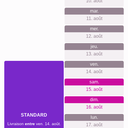
&
Papi
Famille
Jubilé
Retraite
Texte
Chiffres
Nature