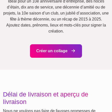
Events
Scrapbook
Saisonnier
Villes