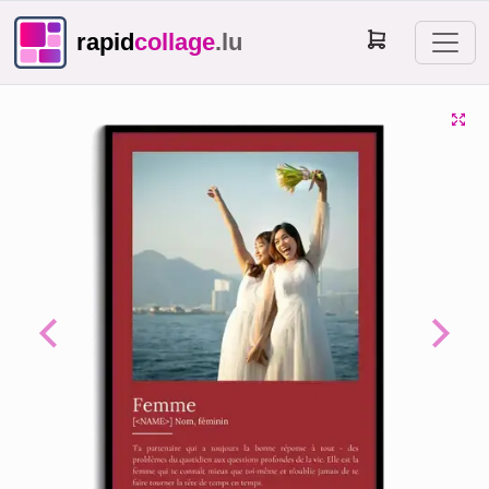
rapid
collage
.lu
Previous
Next