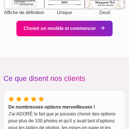
you accepts just as you are. She's your partner in life's,
chaos your biggest supporter, and the one with whom
Margarete Hof
PARIS
you share your best memories.
Synonyms: Soulmate, closet confidante, sister at
heart person, life partner in adventure.
02.05.1940 - 08.04.2021
Affiche de définition
Unique
Deuil
Choisir un modèle et commencer
Ce que disent nos clients
De nombreuses options merveilleuses !
J'ai ADORÉ le fait que je pouvais choisir des options
pour plus de 100 photos et qu'il y avait tant d'options
pour les tailles de photos, les mises en page et les