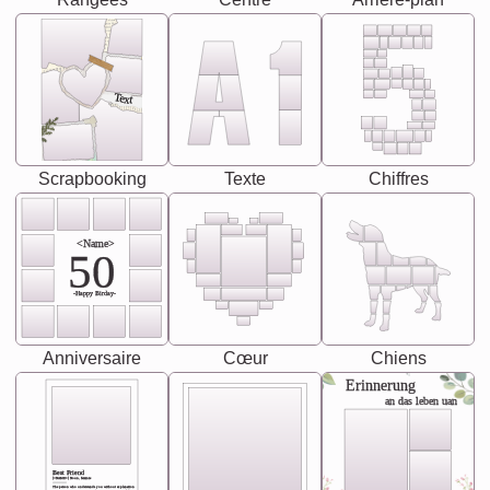
Text
Scrapbooking
Texte
Chiffres
<Name>
50
-Happy Birday-
Anniversaire
Cœur
Chiens
Erinnerung
an das leben uan
Best Friend
[<NAME>] Noun, feminie
The person who understands you without explanation